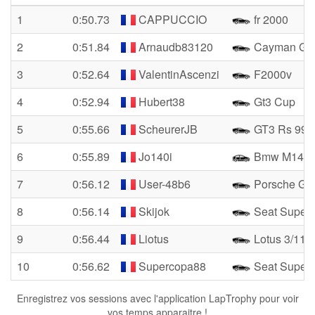
1
0:50.73
CAPPUCCIO
fr 2000
2
0:51.84
Arnaudb83120
Cayman Gt4
3
0:52.64
ValentinAscenzi
F2000v
4
0:52.94
Hubert38
Gt3 Cup
5
0:55.66
ScheurerJB
GT3 Rs 991
6
0:55.89
Jo140i
Bmw M140i
7
0:56.12
User-48b6
Porsche Gt
8
0:56.14
Skijok
Seat Super
9
0:56.44
Liotus
Lotus 3/11
10
0:56.62
Supercopa88
Seat Super
Enregistrez vos sessions avec l'application LapTrophy pour voir
vos temps apparaitre !