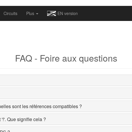
omapv/laptrophy/www/index-futur.php
on line
13
Circuits
Plus
EN version
FAQ - Foire aux questions
elles sont les références compatibles ?
!'. Que signifie cela ?