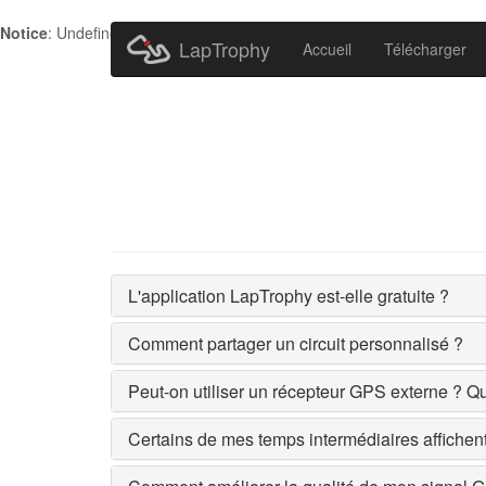
Notice
: Undefined index: HTTP_ACCEPT_LANGUAGE in
/home/metr
LapTrophy
Accueil
Télécharger
L'application LapTrophy est-elle gratuite ?
Comment partager un circuit personnalisé ?
Peut-on utiliser un récepteur GPS externe ? Qu
Certains de mes temps intermédiaires affichent '