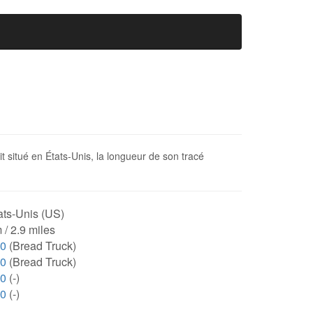
t situé en États-Unis, la longueur de son tracé
ats-Unis (US)
 / 2.9 miles
20
(Bread Truck)
20
(Bread Truck)
00
(-)
00
(-)