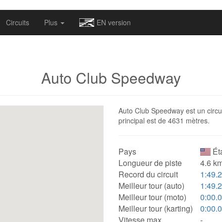
omapv/laptrophy/www/index-futur.php
on line
13
Circuits
Plus
EN version
Auto Club Speedway
Auto Club Speedway est un circui
principal est de 4631 mètres.
Pays
Ét
Longueur de piste
4.6 km
Record du circuit
1:49.
Meilleur tour (auto)
1:49.
Meilleur tour (moto)
0:00.
Meilleur tour (karting)
0:00.
Vitesse max.
-