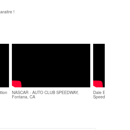
raitre !
tion
NASCAR - AUTO CLUB SPEEDWAY,
Dale Earnhardt Cali
Fontana, CA
Speedway 1997 #na