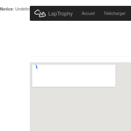
Notice
: Undefined index: HTTP_ACCEPT_LANGUAGE in
/home/metr
LapTrophy
Accueil
Télécharger