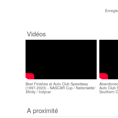
Enregis
Vidéos
Best Finishes at Auto Club Speedway
Abandoned
(1997-2023) - NASCAR Cup / Nationwide/
Auto Club
Xfinity / Indycar
Southern C
A proximité