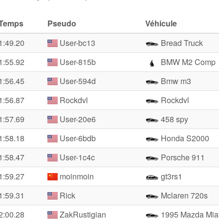
Temps
Pseudo
Véhicule
1:49.20
User-bc13
Bread Truck
1:55.92
User-815b
BMW M2 Comp
1:56.45
User-594d
Bmw m3
1:56.87
Rockdvl
Rockdvl
1:57.69
User-20e6
458 spy
1:58.18
User-6bdb
Honda S2000
1:58.47
User-1c4c
Porsche 911
1:59.27
moinmoin
gt3rs1
1:59.31
Rick
Mclaren 720s
2:00.28
ZakRustigian
1995 Mazda Mia