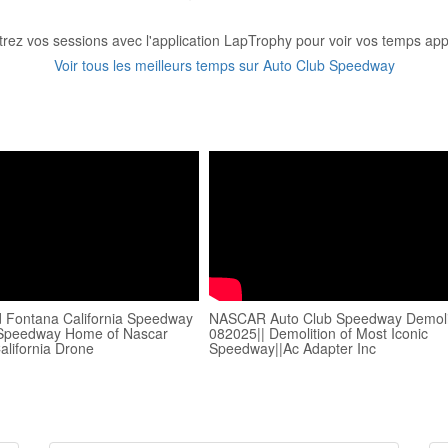
trez vos sessions avec l'application LapTrophy pour voir vos temps appa
Voir tous les meilleurs temps sur Auto Club Speedway
 Fontana California Speedway
NASCAR Auto Club Speedway Demoli
 Speedway Home of Nascar
082025|| Demolition of Most Iconic
alifornia Drone
Speedway||Ac Adapter Inc