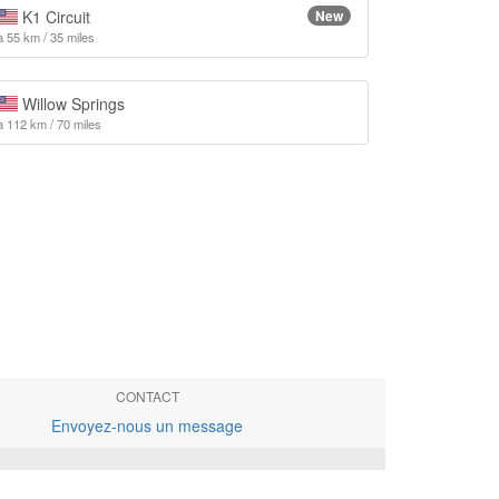
K1 Circuit
New
à 55 km / 35 miles
Willow Springs
à 112 km / 70 miles
CONTACT
Envoyez-nous un message