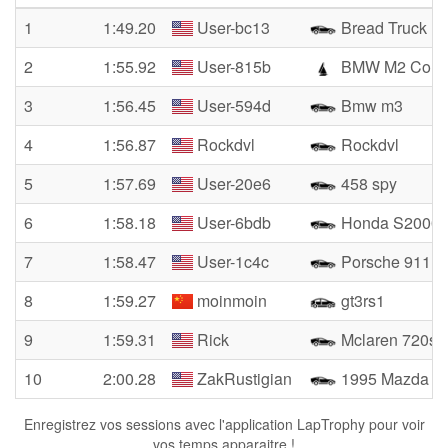
1
1:49.20
User-bc13
Bread Truck
2
1:55.92
User-815b
BMW M2 Com
3
1:56.45
User-594d
Bmw m3
4
1:56.87
Rockdvl
Rockdvl
5
1:57.69
User-20e6
458 spy
6
1:58.18
User-6bdb
Honda S2000
7
1:58.47
User-1c4c
Porsche 911
8
1:59.27
moinmoin
gt3rs1
9
1:59.31
Rick
Mclaren 720s
10
2:00.28
ZakRustigian
1995 Mazda Mi
Enregistrez vos sessions avec l'application LapTrophy pour voir
vos temps apparaitre !