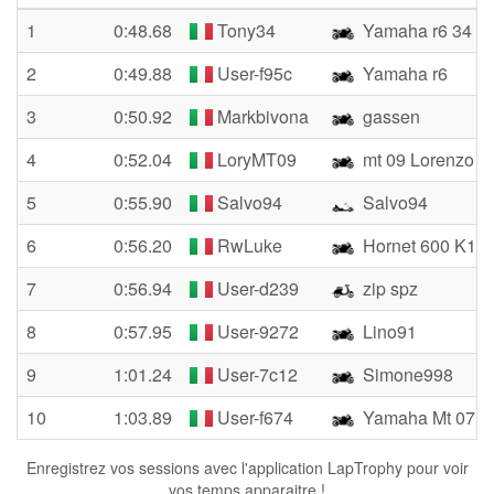
1
0:48.68
Tony34
Yamaha r6 34
2
0:49.88
User-f95c
Yamaha r6
3
0:50.92
Markbivona
gassen
4
0:52.04
LoryMT09
mt 09 Lorenzo
5
0:55.90
Salvo94
Salvo94
6
0:56.20
RwLuke
Hornet 600 K10
7
0:56.94
User-d239
zip spz
8
0:57.95
User-9272
Lino91
9
1:01.24
User-7c12
Simone998
10
1:03.89
User-f674
Yamaha Mt 07
Enregistrez vos sessions avec l'application LapTrophy pour voir
vos temps apparaitre !