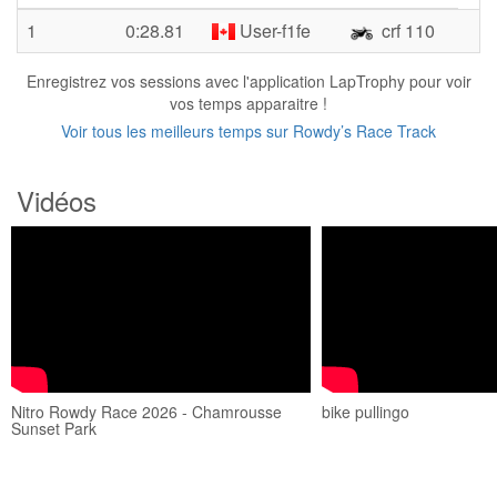
1
0:28.81
User-f1fe
crf 110
Enregistrez vos sessions avec l'application LapTrophy pour voir
vos temps apparaitre !
Voir tous les meilleurs temps sur Rowdy’s Race Track
Vidéos
Nitro Rowdy Race 2026 - Chamrousse
bike pullingo
Sunset Park