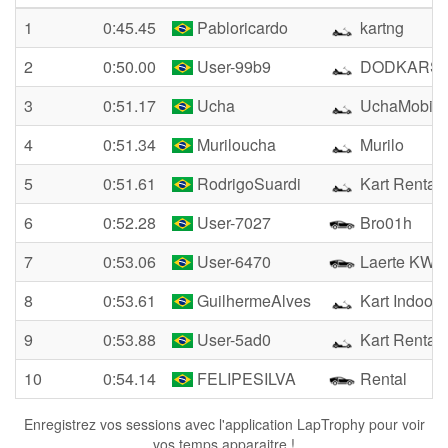
1
0:45.45
Pabloricardo
kartng
2
0:50.00
User-99b9
DODKARS
3
0:51.17
Ucha
UchaMobile
4
0:51.34
Muriloucha
Murilo
5
0:51.61
RodrigoSuardi
Kart Rental
6
0:52.28
User-7027
Bro01h
7
0:53.06
User-6470
Laerte KWF
8
0:53.61
GuilhermeAlves
Kart Indoor 
9
0:53.88
User-5ad0
Kart Rental
10
0:54.14
FELIPESILVA
Rental
Enregistrez vos sessions avec l'application LapTrophy pour voir
vos temps apparaitre !