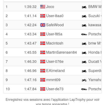
1
1:39.32
Joco
BMW M10
2
1:41.14
User-8aa0
Suzuki Gs
3
1:42.24
SafeWood
kawasaki
4
1:43.34
User-f85a
Porsche 
5
1:43.47
Macintosh
bmw M10
6
1:45.55
MartinSørensen84
Honda Fir
7
1:46.30
User-076e
Ducati V2
8
1:46.96
EAlmeland
Superduk
9
1:47.16
mmmt09
Yamaha 
10
1:47.84
User-de73
Porsche 
Enregistrez vos sessions avec l'application LapTrophy pour voir
vos temps apparaitre !