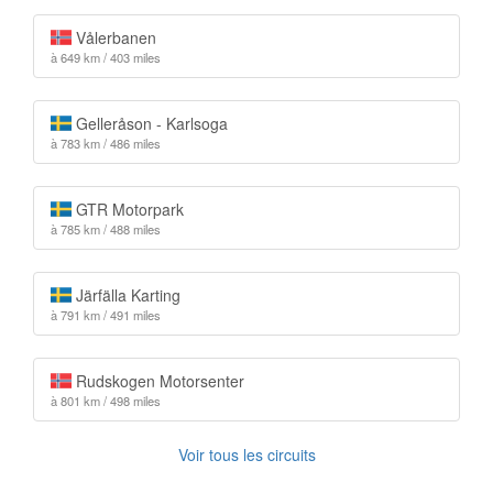
Vålerbanen
à 649 km / 403 miles
Gelleråson - Karlsoga
à 783 km / 486 miles
GTR Motorpark
à 785 km / 488 miles
Järfälla Karting
à 791 km / 491 miles
Rudskogen Motorsenter
à 801 km / 498 miles
Voir tous les circuits