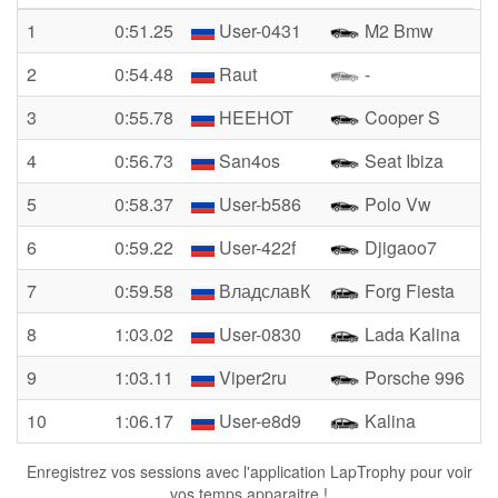
1
0:51.25
User-0431
M2 Bmw
2
0:54.48
Raut
-
3
0:55.78
HEEHOT
Cooper S
4
0:56.73
San4os
Seat Ibiza
5
0:58.37
User-b586
Polo Vw
6
0:59.22
User-422f
Djigaoo7
7
0:59.58
ВладславК
Forg Fiesta
8
1:03.02
User-0830
Lada Kalina
9
1:03.11
Viper2ru
Porsche 996
10
1:06.17
User-e8d9
Kalina
Enregistrez vos sessions avec l'application LapTrophy pour voir
vos temps apparaitre !