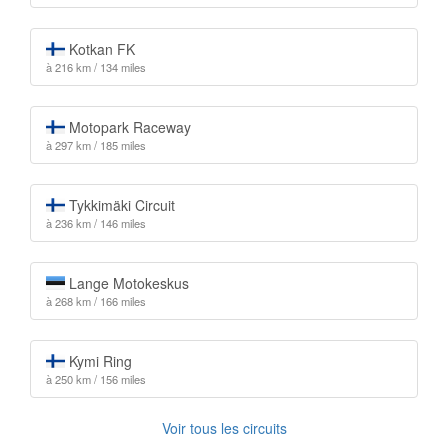
Kotkan FK
à 216 km / 134 miles
Motopark Raceway
à 297 km / 185 miles
Tykkimäki Circuit
à 236 km / 146 miles
Lange Motokeskus
à 268 km / 166 miles
Kymi Ring
à 250 km / 156 miles
Voir tous les circuits