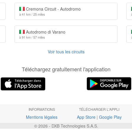
Cremona Circuit - Autodromo
à 41 km / 25 miles
Autodromo di Varano
à 91 km / 57 miles
Voir tous les circuits
Téléchargez gratuitement l'application
INFORMATIONS
TÉLÉCHARGER L'APPLI
Mentions légales
App Store
|
Google Play
© 2026 - DXB Technologies S.A.S.