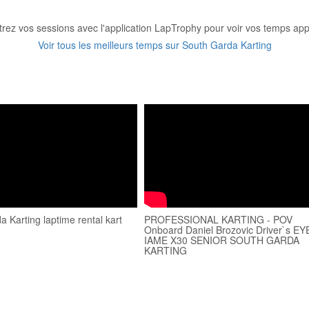
trez vos sessions avec l'application LapTrophy pour voir vos temps appa
Voir tous les meilleurs temps sur South Garda Karting
 Karting laptime rental kart
PROFESSIONAL KARTING - POV
Onboard Daniel Brozovic Driver`s EYE
IAME X30 SENIOR SOUTH GARDA
KARTING