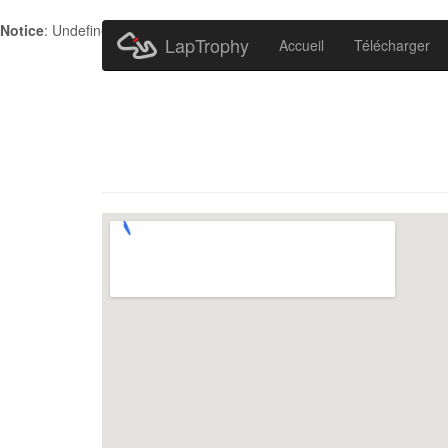
Notice
: Undefined index: HTTP_ACCEPT_LANGUAGE in
/home/metr
LapTrophy
Accueil
Télécharger