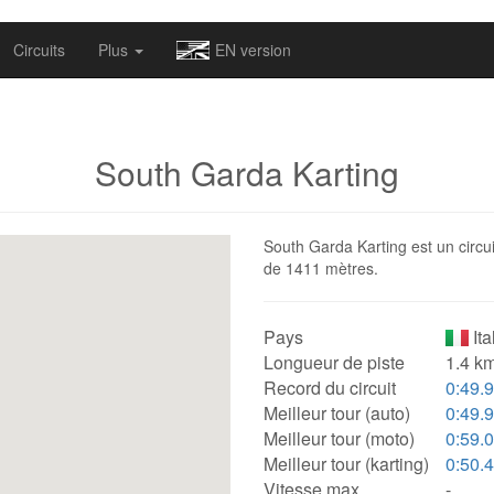
omapv/laptrophy/www/index-futur.php
on line
13
Circuits
Plus
EN version
South Garda Karting
South Garda Karting est un circuit
de 1411 mètres.
Pays
Ita
Longueur de piste
1.4 km
Record du circuit
0:49.
Meilleur tour (auto)
0:49.
Meilleur tour (moto)
0:59.
Meilleur tour (karting)
0:50.
Vitesse max.
-