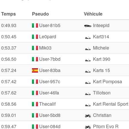
Temps
Pseudo
Véhicule
0:49.93
User-81b5
Inteepid
0:50.45
Le0pard
Kart314
0:53.37
Mik03
Michele
0:56.50
User-7bbd
Kart 390
0:57.24
User-83ba
Karts 15
0:57.42
User-957c
Kart Pomposa
0:57.62
User-46fa
Tillotson
0:58.56
Thecalif
Kart Rental Sport
0:59.01
User-5bd8
Christian
0:59.47
User-084d
Pitom Evo R