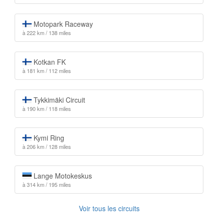
Motopark Raceway
à 222 km / 138 miles
Kotkan FK
à 181 km / 112 miles
Tykkimäki Circuit
à 190 km / 118 miles
Kymi Ring
à 206 km / 128 miles
Lange Motokeskus
à 314 km / 195 miles
Voir tous les circuits