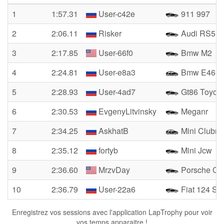
1
1:57.31
User-c42e
911 997
2
2:06.11
Risker
Audi RS5
3
2:17.85
User-66f0
Bmw M2
4
2:24.81
User-e8a3
Bmw E46 C
5
2:28.93
User-4ad7
Gt86 Toyota
6
2:30.53
EvgenyLitvinsky
Meganr
7
2:34.25
AskhatB
Mini Clubm
8
2:35.12
fortyb
Mini Jcw
9
2:36.60
MrzvDay
Porsche Ca
10
2:36.79
User-22a6
Fiat 124 Sp
Enregistrez vos sessions avec l'application LapTrophy pour voir
vos temps apparaitre !