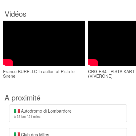
Vidéos
Franco BURELLO in action at Pista le
CRG FS4 - PISTA KART
Sirene
(VIVERONE)
A proximité
Autodromo di Lombardore
à 33 km / 21 miles
Club des Miles