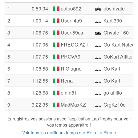
1
0:59.94
polpo892
pbs rivale
2
1:00.14
User-f4a9
Kart 390
3
1:06.76
User-59ca
Ohvale 160
4
1:07.06
FRECCIA21
Go-Kart Nolegg
5
1:07.75
PROVA9
GoKart Affitto
6
1:08.58
RiGiugno
Go Kart
7
1:12.55
Rena
Go Kart
8
1:28.68
pinin81
go affitto
9
3:22.35
MadMaxKZ
CrgKz10c
Enregistrez vos sessions avec l'application LapTrophy pour voir
vos temps apparaitre !
Voir tous les meilleurs temps sur Pista Le Sirene