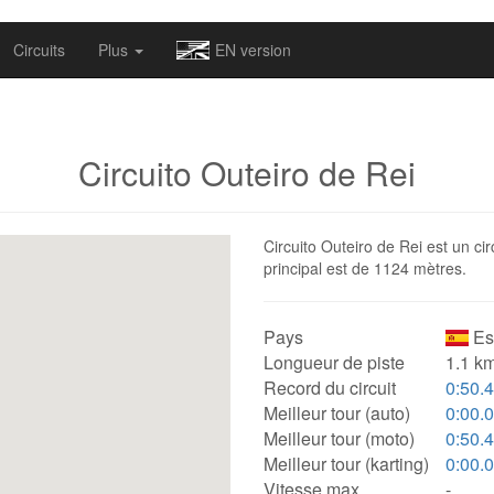
omapv/laptrophy/www/index-futur.php
on line
13
Circuits
Plus
EN version
Circuito Outeiro de Rei
Circuito Outeiro de Rei est un ci
principal est de 1124 mètres.
Pays
Es
Longueur de piste
1.1 km
Record du circuit
0:50.
Meilleur tour (auto)
0:00.
Meilleur tour (moto)
0:50.
Meilleur tour (karting)
0:00.
Vitesse max.
-