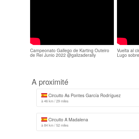
Campeonato Gallego de Karting Outeiro
Vuelta al c
de Rei Junio 2022 @galizaderally
Lugo sobr
A proximité
Circuito As Pontes García Rodríguez
à 46 km / 29 miles
Circuito A Madalena
à 84 km / 52 miles