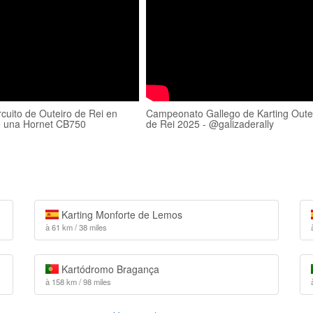
ircuito de Outeiro de Rei en
Campeonato Gallego de Karting Oute
e una Hornet CB750
de Rei 2025 - @galizaderally
Karting Monforte de Lemos
à 61 km / 38 miles
Kartódromo Bragança
à 158 km / 98 miles