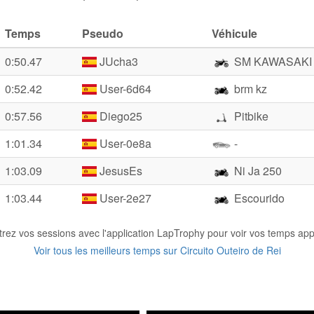
Temps
Pseudo
Véhicule
0:50.47
JUcha3
SM KAWASAKI
0:52.42
User-6d64
brm kz
0:57.56
Diego25
Pitbike
1:01.34
User-0e8a
-
1:03.09
JesusEs
Ni Ja 250
1:03.44
User-2e27
Escourido
trez vos sessions avec l'application LapTrophy pour voir vos temps appa
Voir tous les meilleurs temps sur Circuito Outeiro de Rei