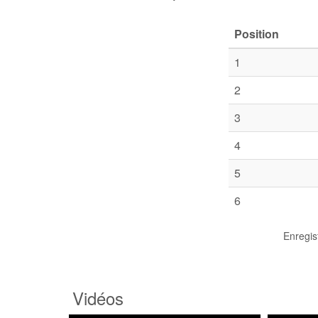
Position
1
2
3
4
5
6
Enregis
Vidéos