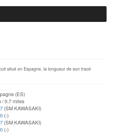
rcuit situé en Espagne, la longueur de son tracé
pagne (ES)
 / 0.7 miles
47
(SM KAWASAKI)
00
(-)
47
(SM KAWASAKI)
00
(-)