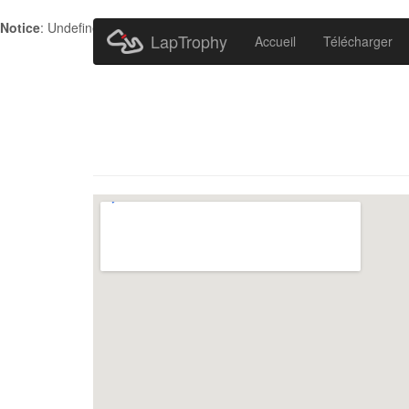
Notice
: Undefined index: HTTP_ACCEPT_LANGUAGE in
/home/metr
LapTrophy
Accueil
Télécharger