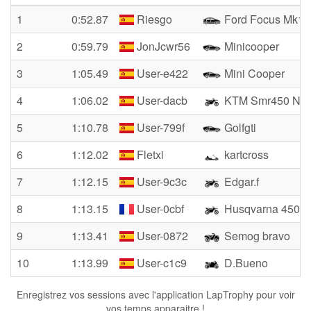
1
0:52.87
Riesgo
Ford Focus Mk1
2
0:59.79
JonJcwr56
Minicooper
3
1:05.49
User-e422
Mini Cooper
4
1:06.02
User-dacb
KTM Smr450 Nu
5
1:10.78
User-799f
Golfgti
6
1:12.02
Fletxi
kartcross
7
1:12.15
User-9c3c
Edgar.f
8
1:13.15
User-0cbf
Husqvarna 450 
9
1:13.41
User-0872
Semog bravo
10
1:13.99
User-c1c9
D.Bueno
Enregistrez vos sessions avec l'application LapTrophy pour voir
vos temps apparaitre !