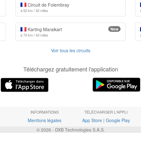
Circuit de Folembray
à 52 km / 32 miles
Karting Maraikart
New
à 70 km / 43 miles
Voir tous les circuits
Téléchargez gratuitement l'application
INFORMATIONS
TÉLÉCHARGER L'APPLI
Mentions légales
App Store
|
Google Play
© 2026 - DXB Technologies S.A.S.