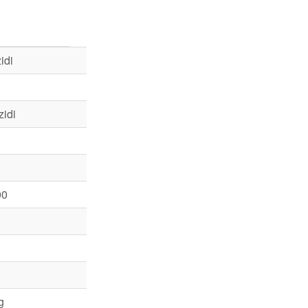
idi
idi
00
g