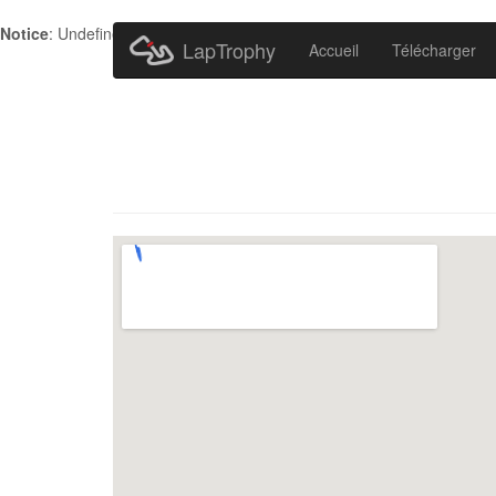
Notice
: Undefined index: HTTP_ACCEPT_LANGUAGE in
/home/metr
LapTrophy
Accueil
Télécharger