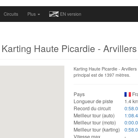
omapv/laptrophy/www/index-futur.php
on line
13
Circuits
Plus
EN version
Karting Haute Picardie - Arvillers
Karting Haute Picardie - Arvillers
principal est de 1397 mètres.
Pays
Fr
Longueur de piste
1.4 km
Record du circuit
0:58.
Meilleur tour (auto)
1:08.
Meilleur tour (moto)
0:00.
Meilleur tour (karting)
0:58.
Vitesse max.
-