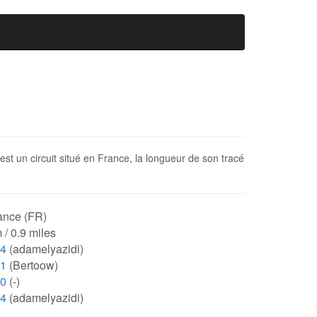
 est un circuit situé en France, la longueur de son tracé
ance (FR)
 / 0.9 miles
04
(adamelyazidi)
41
(Bertoow)
00
(-)
04
(adamelyazidi)