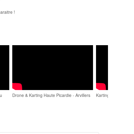
raitre !
du
Drone & Karting Haute Picardie - Arvillers
Karting Arvillers