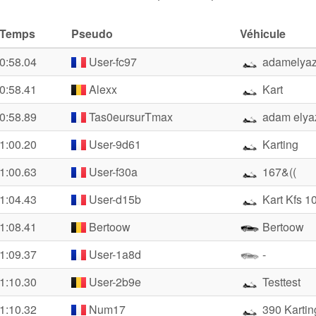
Temps
Pseudo
Véhicule
0:58.04
User-fc97
adamelyaz
0:58.41
Alexx
Kart
0:58.89
Tas0eursurTmax
adam elyaz
1:00.20
User-9d61
Karting
1:00.63
User-f30a
167&((
1:04.43
User-d15b
Kart Kfs 1
1:08.41
Bertoow
Bertoow
1:09.37
User-1a8d
-
1:10.30
User-2b9e
Testtest
1:10.32
Num17
390 Kartin