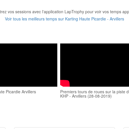
trez vos sessions avec l'application LapTrophy pour voir vos temps appa
Voir tous les meilleurs temps sur Karting Haute Picardie - Arvillers
te Picardie Arvillers
Premiers tours de roues sur la piste 
KHP - Arvillers (28-08-2019)