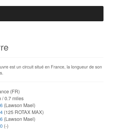
vre
vre est un circuit situé en France, la longueur de son
s.
ance (FR)
 / 0.7 miles
36
(Lawson Mael)
14
(125 ROTAX MAX)
36
(Lawson Mael)
00
(-)