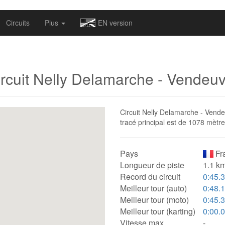
omapv/laptrophy/www/index-futur.php
on line
13
Circuits
Plus
EN version
rcuit Nelly Delamarche - Vendeu
Circuit Nelly Delamarche - Vendeu
tracé principal est de 1078 mètre
Pays
Fr
Longueur de piste
1.1 km
Record du circuit
0:45.
Meilleur tour (auto)
0:48.
Meilleur tour (moto)
0:45.
Meilleur tour (karting)
0:00.
Vitesse max.
-