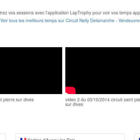
trez vos sessions avec l'application LapTrophy pour voir vos temps appa
Voir tous les meilleurs temps sur Circuit Nelly Delamarche - Vendeuvre
nt pierre sur dives
video 2 du 03/10/2014 circuit saint pi
sur dives