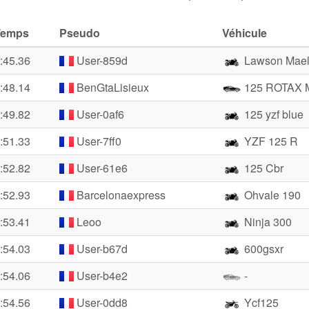
Temps
Pseudo
Véhicule
:45.36
User-859d
Lawson Mae
:48.14
BenGtaLisieux
125 ROTAX 
:49.82
User-0af6
125 yzf blue
:51.33
User-7ff0
YZF 125 R
:52.82
User-61e6
125 Cbr
:52.93
Barcelonaexpress
Ohvale 190
:53.41
Leoo
Ninja 300
:54.03
User-b67d
600gsxr
:54.06
User-b4e2
-
:54.56
User-0dd8
Ycf125