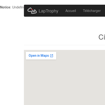
Notice
: Undefined index: HTTP_ACCEPT_LANGUAGE in
/home/metr
LapTrophy
Accueil
Télécharger
Ci