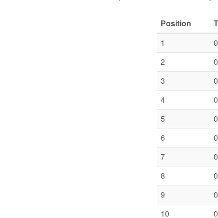
Position
1
0
2
0
3
0
4
0
5
0
6
0
7
0
8
0
9
0
10
0