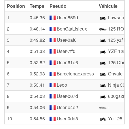
Position
Temps
Pseudo
Véhicule
1
0:45.36
User-859d
Lawson M
2
0:48.14
BenGtaLisieux
125 ROT
3
0:49.82
User-0af6
125 yzf bl
4
0:51.33
User-7ff0
YZF 125 
5
0:52.82
User-61e6
125 Cbr
6
0:52.93
Barcelonaexpress
Ohvale 1
7
0:53.41
Leoo
Ninja 300
8
0:54.03
User-b67d
600gsxr
9
0:54.06
User-b4e2
-
10
0:54.56
User-0dd8
Ycf125