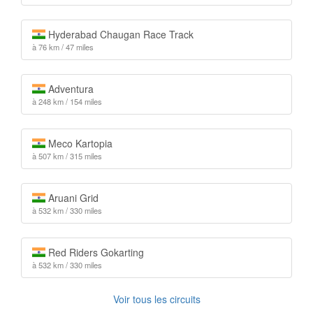
Hyderabad Chaugan Race Track
à 76 km / 47 miles
Adventura
à 248 km / 154 miles
Meco Kartopia
à 507 km / 315 miles
Aruani Grid
à 532 km / 330 miles
Red Riders Gokarting
à 532 km / 330 miles
Voir tous les circuits