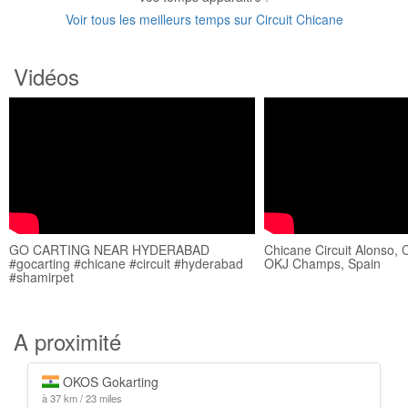
Voir tous les meilleurs temps sur Circuit Chicane
Vidéos
GO CARTING NEAR HYDERABAD
Chicane Circuit Alonso,
#gocarting #chicane #circuit #hyderabad
OKJ Champs, Spain
#shamirpet
A proximité
OKOS Gokarting
à 37 km / 23 miles