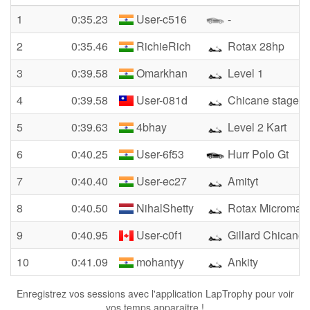
1
0:35.23
User-c516
-
2
0:35.46
RichieRich
Rotax 28hp
3
0:39.58
Omarkhan
Level 1
4
0:39.58
User-081d
Chicane stage 2
5
0:39.63
4bhay
Level 2 Kart
6
0:40.25
User-6f53
Hurr Polo Gt
7
0:40.40
User-ec27
Amityt
8
0:40.50
NihalShetty
Rotax Micromax
9
0:40.95
User-c0f1
Gillard Chicane
10
0:41.09
mohantyy
Ankity
Enregistrez vos sessions avec l'application LapTrophy pour voir
vos temps apparaitre !