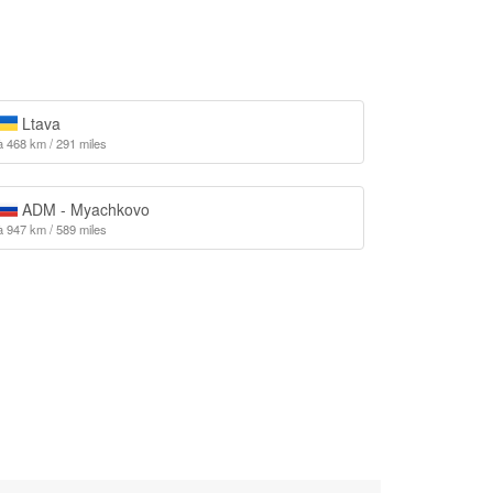
Ltava
à 468 km / 291 miles
ADM - Myachkovo
à 947 km / 589 miles