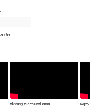
e
raitre !
#karting #картинг#Lemar
Картинг - LEMAR