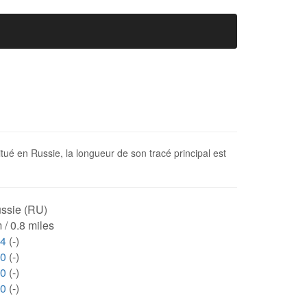
tué en Russie, la longueur de son tracé principal est
ssie (RU)
 / 0.8 miles
04
(-)
00
(-)
00
(-)
00
(-)