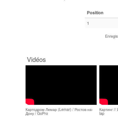
Position
1
Enregis
Vidéos
Картодром Лемар (Lemar) / Ростов-на-
Картинг //
Дону / GoPro
lap