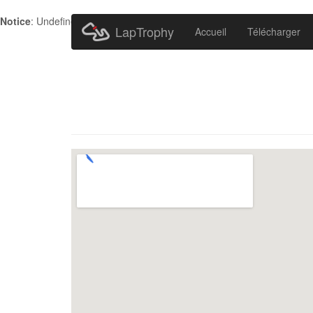
Notice
: Undefined index: HTTP_ACCEPT_LANGUAGE in
/home/metr
LapTrophy
Accueil
Télécharger