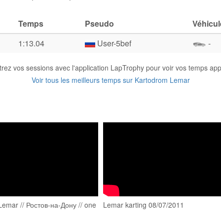
Temps
Pseudo
Véhicul
1:13.04
User-5bef
-
trez vos sessions avec l'application LapTrophy pour voir vos temps appa
Voir tous les meilleurs temps sur Kartodrom Lemar
 Lemar // Ростов-на-Дону // one
Lemar karting 08/07/2011