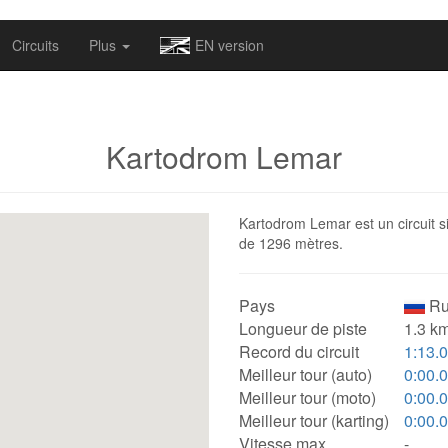
omapv/laptrophy/www/index-futur.php
on line
13
Circuits
Plus
EN version
Kartodrom Lemar
Kartodrom Lemar est un circuit si
de 1296 mètres.
Pays
Ru
Longueur de piste
1.3 km
Record du circuit
1:13.
Meilleur tour (auto)
0:00.
Meilleur tour (moto)
0:00.
Meilleur tour (karting)
0:00.
Vitesse max.
-