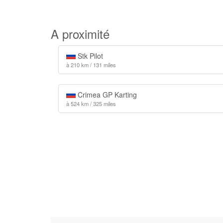
A proximité
Stk Pilot
à 210 km / 131 miles
Crimea GP Karting
à 524 km / 325 miles