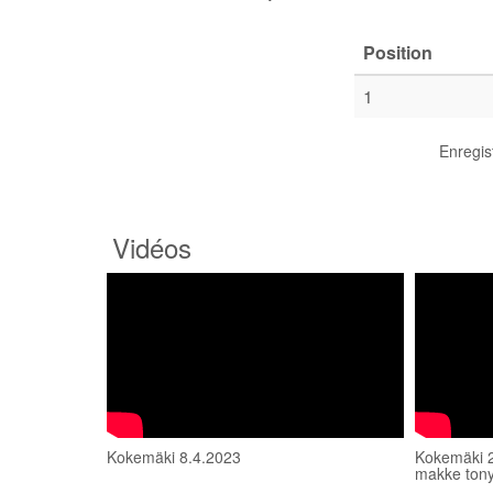
Position
1
Enregis
Vidéos
Kokemäki 8.4.2023
Kokemäki 20
makke tony