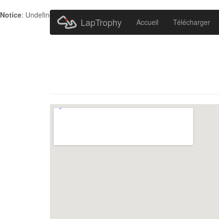
Notice
: Undefined index: HTTP_ACCEPT_LANGUAGE in
/home/metr
LapTrophy
Accueil
Télécharger