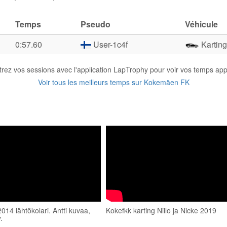
Temps
Pseudo
Véhicule
0:57.60
User-1c4f
Karting
trez vos sessions avec l'application LapTrophy pour voir vos temps appa
Voir tous les meilleurs temps sur Kokemäen FK
14 lähtökolari. Antti kuvaa,
Kokefkk karting Niilo ja Nicke 2019
.