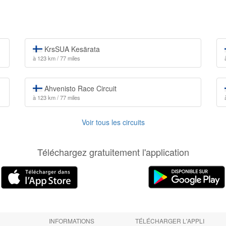
KrsSUA Kesärata
à 123 km / 77 miles
Ahvenisto Race Circuit
à 123 km / 77 miles
Voir tous les circuits
Téléchargez gratuitement l'application
INFORMATIONS
TÉLÉCHARGER L'APPLI