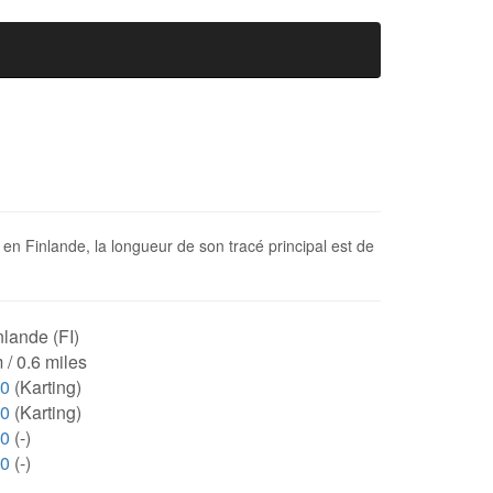
en Finlande, la longueur de son tracé principal est de
lande (FI)
 / 0.6 miles
60
(Karting)
60
(Karting)
00
(-)
00
(-)