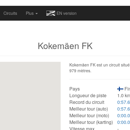
omapv/laptrophy/www/index-futur.php
on line
13
Circuits
Plus
EN version
Kokemäen FK
Kokemäen FK est un circuit situé 
979 mètres.
Pays
Fin
Longueur de piste
1.0 km
Record du circuit
0:57.
Meilleur tour (auto)
0:57.
Meilleur tour (moto)
0:00.
Meilleur tour (karting)
0:00.
Vitesse max.
-