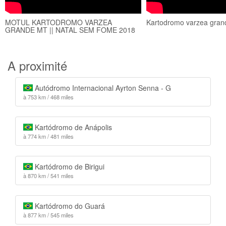
MOTUL KARTODROMO VARZEA
Kartodromo varzea gran
GRANDE MT || NATAL SEM FOME 2018
A proximité
Autódromo Internacional Ayrton Senna - G
à 753 km / 468 miles
Kartódromo de Anápolis
à 774 km / 481 miles
Kartódromo de Birigui
à 870 km / 541 miles
Kartódromo do Guará
à 877 km / 545 miles