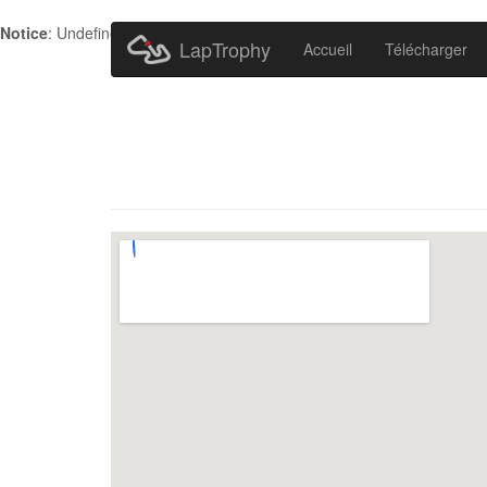
Notice
: Undefined index: HTTP_ACCEPT_LANGUAGE in
/home/metr
LapTrophy
Accueil
Télécharger