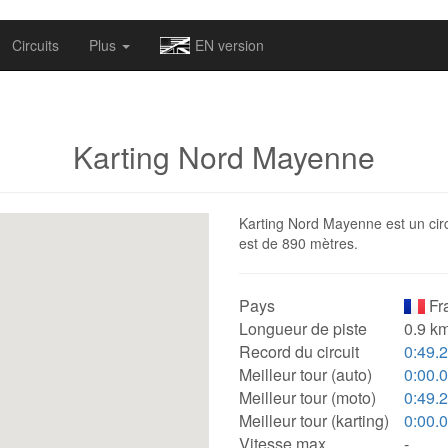
omapv/laptrophy/www/index-futur.php
on line
13
Circuits
Plus
EN version
Karting Nord Mayenne
Karting Nord Mayenne est un circu
est de 890 mètres.
Pays
Fr
Longueur de piste
0.9 km
Record du circuit
0:49.
Meilleur tour (auto)
0:00.
Meilleur tour (moto)
0:49.
Meilleur tour (karting)
0:00.
Vitesse max.
-