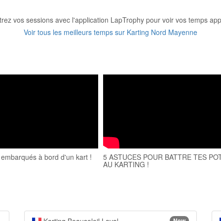
trez vos sessions avec l'application LapTrophy pour voir vos temps appa
Voir tous les meilleurs temps sur Karting Nord Mayenne
 embarqués à bord d'un kart !
5 ASTUCES POUR BATTRE TES PO
AU KARTING !
New