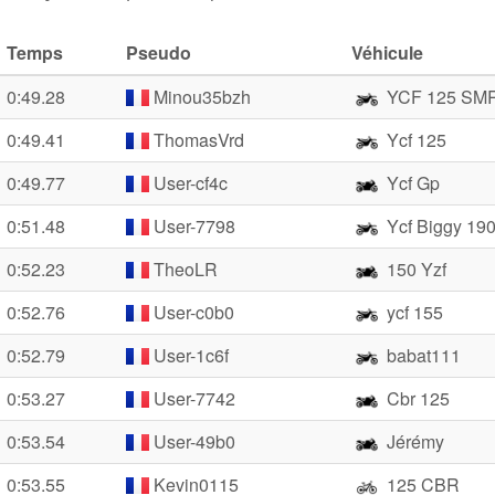
Temps
Pseudo
Véhicule
0:49.28
Minou35bzh
YCF 125 SM
0:49.41
ThomasVrd
Ycf 125
0:49.77
User-cf4c
Ycf Gp
0:51.48
User-7798
Ycf Biggy 19
0:52.23
TheoLR
150 Yzf
0:52.76
User-c0b0
ycf 155
0:52.79
User-1c6f
babat111
0:53.27
User-7742
Cbr 125
0:53.54
User-49b0
Jérémy
0:53.55
Kevin0115
125 CBR