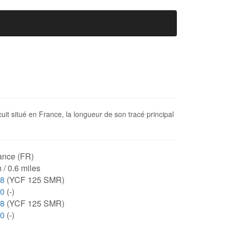
it situé en France, la longueur de son tracé principal
ance (FR)
 / 0.6 miles
28
(YCF 125 SMR)
00
(-)
28
(YCF 125 SMR)
00
(-)