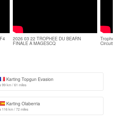
 F4
2026 03 22 TROPHEE DU BEARN
Trophée UFOLEP K
FINALE A MAGESCQ
Circuits de Magesc
Karting Topgun Evasion
à 99 km / 61 miles
Karting Olaberria
à 116 km / 72 miles