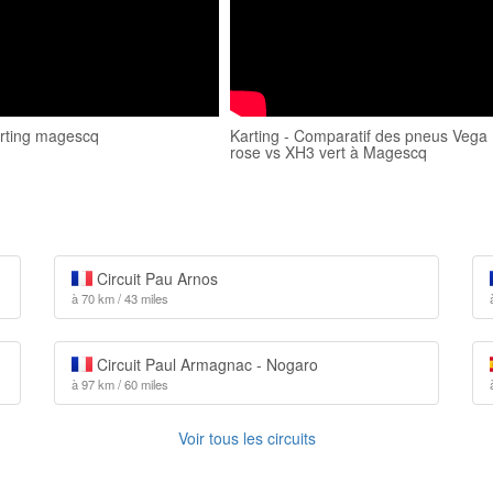
ting magescq
Karting - Comparatif des pneus Vega
rose vs XH3 vert à Magescq
Circuit Pau Arnos
à 70 km / 43 miles
Circuit Paul Armagnac - Nogaro
à 97 km / 60 miles
Voir tous les circuits