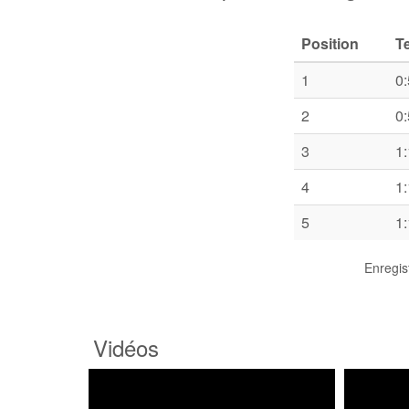
Position
T
1
0
2
0
3
1
4
1
5
1
Enregis
Vidéos