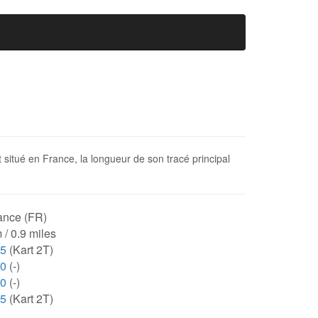
 situé en France, la longueur de son tracé principal
ance (FR)
 / 0.9 miles
35
(Kart 2T)
00
(-)
00
(-)
35
(Kart 2T)