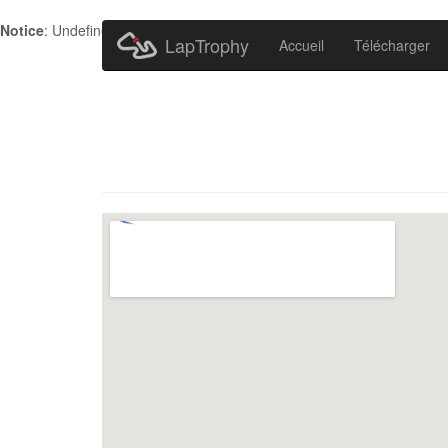
Notice
: Undefined index: HTTP_ACCEPT_LANGUAGE in
/home/metr
LapTrophy
Accueil
Télécharger