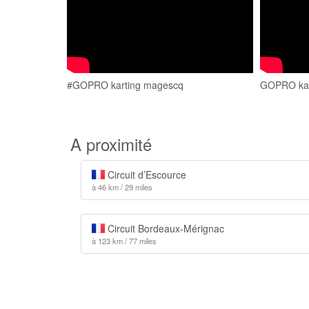
#GOPRO karting magescq
GOPRO kar
A proximité
Circuit d’Escource
à 46 km / 29 miles
Circuit Bordeaux-Mérignac
à 123 km / 77 miles