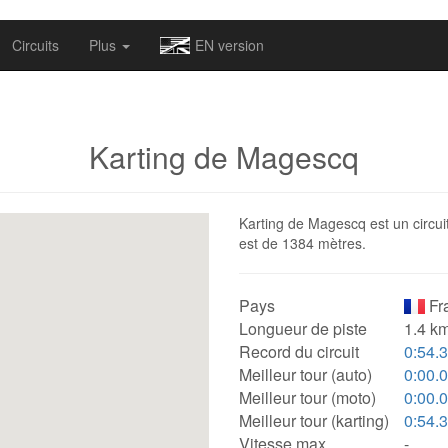
omapv/laptrophy/www/index-futur.php
on line
13
Circuits
Plus
EN version
Karting de Magescq
Karting de Magescq est un circuit
est de 1384 mètres.
Pays
Fr
Longueur de piste
1.4 km
Record du circuit
0:54.
Meilleur tour (auto)
0:00.
Meilleur tour (moto)
0:00.
Meilleur tour (karting)
0:54.
Vitesse max.
-