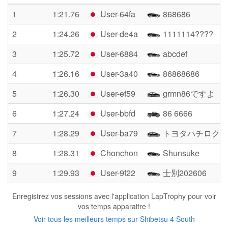
1
1:21.76
User-64fa
868686
2
1:24.26
User-de4a
1111114????
3
1:25.72
User-6884
abcdef
4
1:26.16
User-3a40
86868686
5
1:26.30
User-ef59
grmn86ですよ
6
1:27.24
User-bbfd
86 6666
7
1:28.29
User-ba79
トヨタハチロク
8
1:28.31
Chonchon
Shunsuke
9
1:29.93
User-9f22
士別202606
Enregistrez vos sessions avec l'application LapTrophy pour voir
vos temps apparaitre !
Voir tous les meilleurs temps sur Shibetsu 4 South