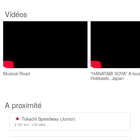
Vidéos
Musical Road
"HANATABI SOYA" A local 
Hokkaido, Japan
A proximité
Tokachi Speedway (Junior)
à 191 km / 119 miles