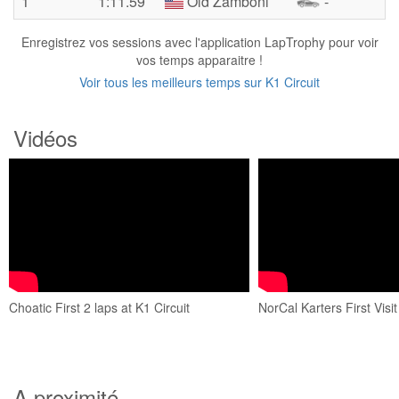
1
1:11.59
Old Zamboni
-
Enregistrez vos sessions avec l'application LapTrophy pour voir
vos temps apparaitre !
Voir tous les meilleurs temps sur K1 Circuit
Vidéos
Choatic First 2 laps at K1 Circuit
NorCal Karters First Visit
A proximité