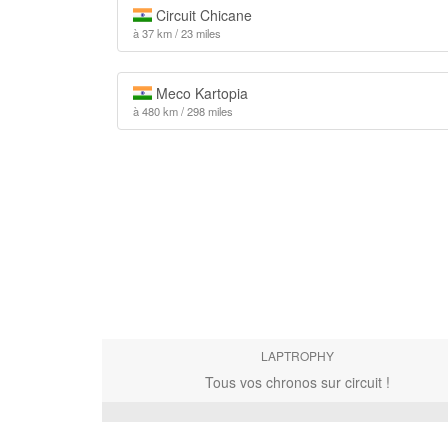
Circuit Chicane
à 37 km / 23 miles
Meco Kartopia
à 480 km / 298 miles
LAPTROPHY
Tous vos chronos sur circuit !