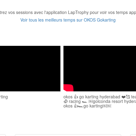
trez vos sessions avec l'application LapTrophy pour voir vos temps appa
Voir tous les meilleurs temps sur OKOS Gokarting
rting
okos 👍 go karting hyderabad ❤️🥰 t
🥀 racing 🏎️ ￼golconda resort hyde
okos 👍🏎️go karting￼￼