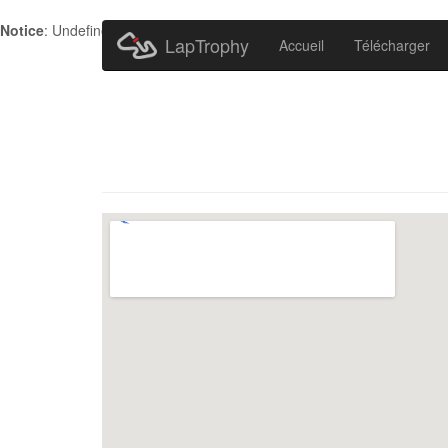
Notice
: Undefined index: HTTP_ACCEPT_LANGUAGE in
/home/metr
LapTrophy
Accueil
Télécharger