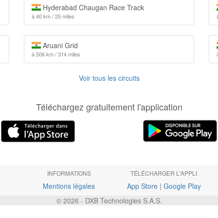
Hyderabad Chaugan Race Track
à 40 km / 25 miles
Aruani Grid
à 506 km / 314 miles
Voir tous les circuits
Téléchargez gratuitement l'application
INFORMATIONS
TÉLÉCHARGER L'APPLI
Mentions légales
App Store
|
Google Play
© 2026 - DXB Technologies S.A.S.