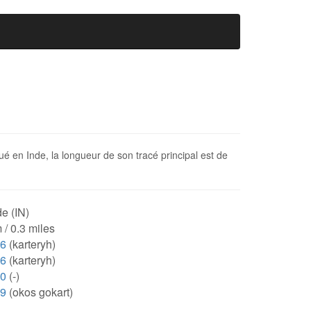
ué en Inde, la longueur de son tracé principal est de
e (IN)
 / 0.3 miles
56
(karteryh)
56
(karteryh)
00
(-)
99
(okos gokart)