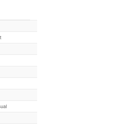
t
ual