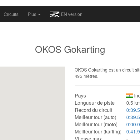
omapv/laptrophy/www/index-futur.php
on line
13
Circuits
Plus
EN version
OKOS Gokarting
OKOS Gokarting est un circuit sit
495 mètres.
Pays
Ind
Longueur de piste
0.5 km
Record du circuit
0:39.
Meilleur tour (auto)
0:39.
Meilleur tour (moto)
0:00.
Meilleur tour (karting)
0:41.
Vitesse max.
-