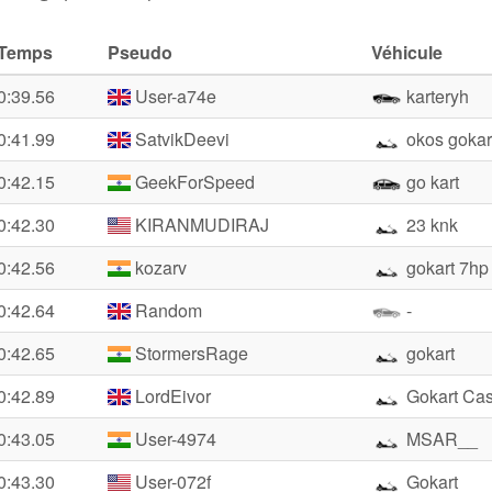
Temps
Pseudo
Véhicule
0:39.56
User-a74e
karteryh
0:41.99
SatvikDeevi
okos gokar
0:42.15
GeekForSpeed
go kart
0:42.30
KIRANMUDIRAJ
23 knk
0:42.56
kozarv
gokart 7hp
0:42.64
Random
-
0:42.65
StormersRage
gokart
0:42.89
LordEivor
Gokart Cas
0:43.05
User-4974
MSAR__
0:43.30
User-072f
Gokart