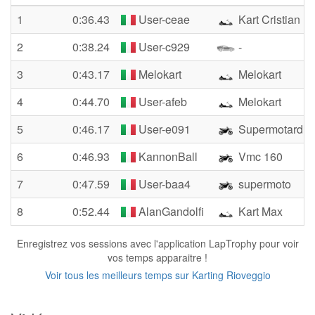
1
0:36.43
User-ceae
Kart Cristian
2
0:38.24
User-c929
-
3
0:43.17
Melokart
Melokart
4
0:44.70
User-afeb
Melokart
5
0:46.17
User-e091
Supermotard
6
0:46.93
KannonBall
Vmc 160
7
0:47.59
User-baa4
supermoto
8
0:52.44
AlanGandolfi
Kart Max
Enregistrez vos sessions avec l'application LapTrophy pour voir
vos temps apparaitre !
Voir tous les meilleurs temps sur Karting Rioveggio