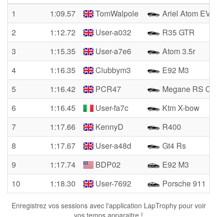
1
1:09.57
TomWalpole
Ariel Atom EVO
2
1:12.72
User-a032
R35 GTR
3
1:15.35
User-a7e6
Atom 3.5r
4
1:16.35
Clubbym3
E92 M3
5
1:16.42
PCR47
Megane RS Cu
6
1:16.45
User-fa7c
Ktm X-bow
7
1:17.66
KennyD
R400
8
1:17.67
User-a48d
Gt4 Rs
9
1:17.74
BDP02
E92 M3
10
1:18.30
User-7692
Porsche 911
Enregistrez vos sessions avec l'application LapTrophy pour voir
vos temps apparaitre !