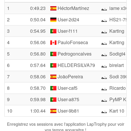
1
0:49.23
HéctorMartínez
iame x30
2
0:50.04
User-2d24
HS21-75
3
0:54.95
User-f111
Karting
4
0:56.06
PauloFonseca
Karting
5
0:56.80
Pedrogoncalves
Sodigt4
6
0:57.64
HELDERSILVA79
birelart
7
0:58.06
JoãoPereira
Sodi 390
8
0:58.70
User-caf5
Ricardo
9
0:59.98
User-a875
PyMP KT
10
1:00.44
User-9b81
Kart 10
Enregistrez vos sessions avec l'application LapTrophy pour voir
vos temps apparaitre !