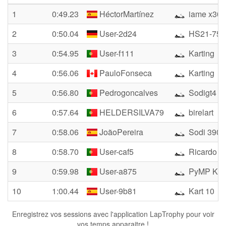
1
0:49.23
HéctorMartínez
iame x30
2
0:50.04
User-2d24
HS21-75
3
0:54.95
User-f111
Karting
4
0:56.06
PauloFonseca
Karting
5
0:56.80
Pedrogoncalves
Sodigt4
6
0:57.64
HELDERSILVA79
birelart
7
0:58.06
JoãoPereira
Sodi 390
8
0:58.70
User-caf5
Ricardo
9
0:59.98
User-a875
PyMP KT
10
1:00.44
User-9b81
Kart 10
Enregistrez vos sessions avec l'application LapTrophy pour voir
vos temps apparaitre !