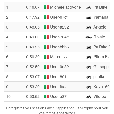
1
0:46.07
MicheleIacovone
Pit Bike
2
0:47.92
User-67cf
Yamaha R
3
0:48.65
User-a292
Angelo
4
0:49.00
User-784e
Rivale
5
0:49.25
User-bbb6
Pit Bike Ci
6
0:50.39
Marcorizzi
Pitom Evo
7
0:52.59
User-9d82
Giuseppe 9
8
0:53.07
User-8011
pitbike
9
0:53.29
User-fbaa
Kayo160vi
10
0:53.52
User-a87f
Vito bo
Enregistrez vos sessions avec l'application LapTrophy pour voir
vos temps apparaitre !