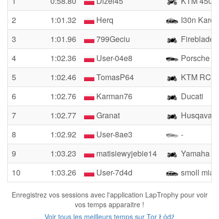
1
0:58.80
Dizel45
KTM 450 
2
1:01.32
Herq
I30n Karol
3
1:01.96
799Geciu
Fireblade
4
1:02.36
User-04e8
Porsche 9
5
1:02.46
TomasP64
KTM RC390
6
1:02.76
Karman76
Ducati
7
1:02.77
Granat
Husqavarn
8
1:02.92
User-8ae3
-
9
1:03.23
matisiewyjebie14
Yamaha R
10
1:03.26
User-7d4d
smoll miat
Enregistrez vos sessions avec l'application LapTrophy pour voir
vos temps apparaitre !
Voir tous les meilleurs temps sur Tor Łódź