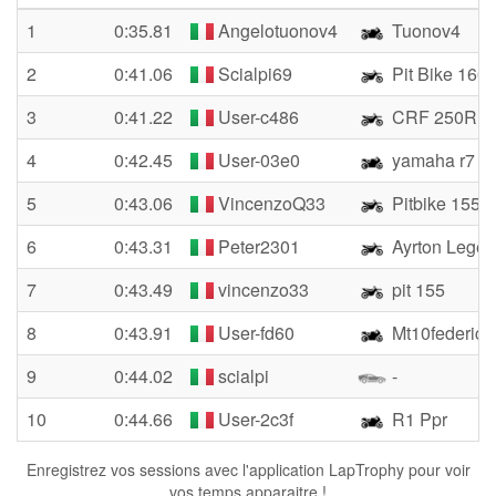
1
0:35.81
Angelotuonov4
Tuonov4
2
0:41.06
Scialpi69
Pit Bike 160
3
0:41.22
User-c486
CRF 250R 2
4
0:42.45
User-03e0
yamaha r7 al
5
0:43.06
VincenzoQ33
Pitbike 155
6
0:43.31
Peter2301
Ayrton Lege
7
0:43.49
vincenzo33
pit 155
8
0:43.91
User-fd60
Mt10federico
9
0:44.02
scialpi
-
10
0:44.66
User-2c3f
R1 Ppr
Enregistrez vos sessions avec l'application LapTrophy pour voir
vos temps apparaitre !