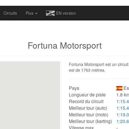
omapv/laptrophy/www/index-futur.php
on line
13
Circuits
Plus
EN version
Fortuna Motorsport
Fortuna Motorsport est un circuit
est de 1763 mètres.
Pays
Es
Longueur de piste
1.8 km
Record du circuit
1:15.
Meilleur tour (auto)
1:15.
Meilleur tour (moto)
1:19.
Meilleur tour (karting)
1:20.
Vitesse max.
-