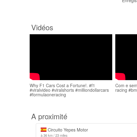
Enregis
Vidéos
Why F1 Cars Cost a Fortune!. #f1
Com e sem 
#viralvideo #viralshorts #milliondollarcars
racing #b
#formulaoneracing
A proximité
Circuito Yepes Motor
à 36 km / 23 miles