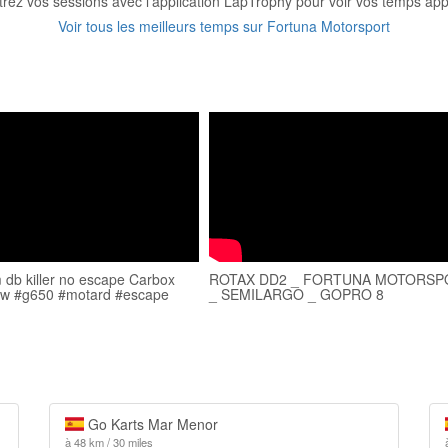
trez vos sessions avec l'application LapTrophy pour voir vos temps appa
Voir tous les meilleurs temps sur Fortuna Motorsport
db killer no escape Carbox
ROTAX DD2 _ FORTUNA MOTORSP
mw #g650 #motard #escape
_ SEMILARGO _ GOPRO 8
Go Karts Mar Menor
à 48 km / 30 miles