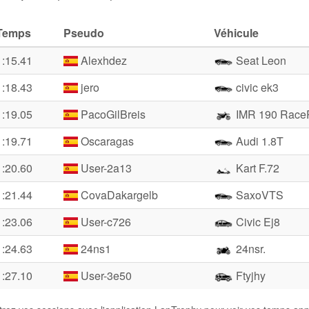
Temps
Pseudo
Véhicule
1:15.41
Alexhdez
Seat Leon
1:18.43
jero
civic ek3
1:19.05
PacoGilBreis
IMR 190 Race
1:19.71
Oscaragas
Audi 1.8T
1:20.60
User-2a13
Kart F.72
1:21.44
CovaDakargelb
SaxoVTS
1:23.06
User-c726
Civic Ej8
1:24.63
24ns1
24nsr.
1:27.10
User-3e50
Ftyjhy