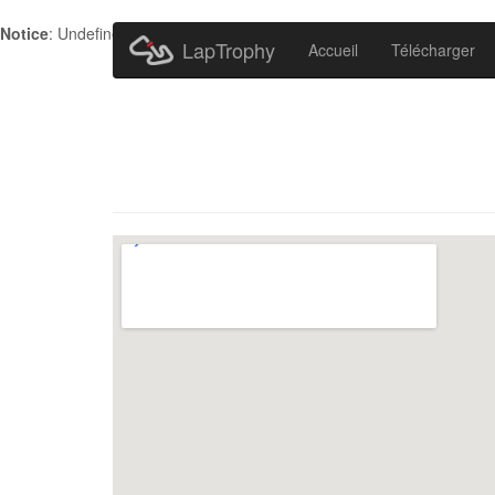
Notice
: Undefined index: HTTP_ACCEPT_LANGUAGE in
/home/metr
LapTrophy
Accueil
Télécharger