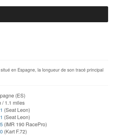
 situé en Espagne, la longueur de son tracé principal
pagne (ES)
 / 1.1 miles
41
(Seat Leon)
41
(Seat Leon)
05
(IMR 190 RacePro)
60
(Kart F.72)