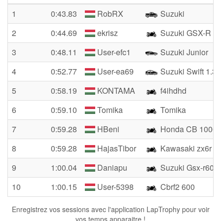
1
0:43.83
RobRX
Suzuki
2
0:44.69
ekrisz
Suzuki GSX-R 6
3
0:48.11
User-efc1
Suzuki Junior
4
0:52.77
User-ea69
Suzuki Swift 1.3
5
0:58.19
KONTAMA
f4ihdhd
6
0:59.10
Tomika
Tomika
7
0:59.28
HBeni
Honda CB 1000r
8
0:59.28
HajasTibor
Kawasaki zx6r
9
1:00.04
Daniapu
Suzuki Gsx-r600
10
1:00.15
User-5398
Cbrf2 600
Enregistrez vos sessions avec l'application LapTrophy pour voir
vos temps apparaitre !