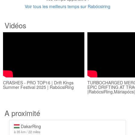
Voir tous les meilleurs temps sur Rabócsiring
Vidéos
CRASHES - PRO TOP16 | Drift Kings
TURBOCHARGED MERC
Summer Festival 2025 | RabócsiRing
EPIC DRIFTING AT TR
|RabócsiRing,Máriapócs|
A proximité
DakarRing
à 35 km / 22 miles