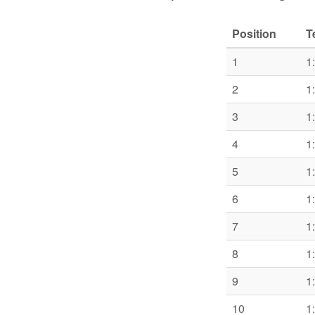
Position
T
1
1
2
1
3
1
4
1
5
1
6
1
7
1
8
1
9
1
10
1