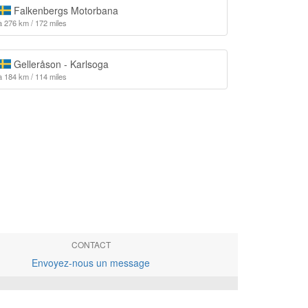
Falkenbergs Motorbana
à 276 km / 172 miles
Gelleråson - Karlsoga
à 184 km / 114 miles
CONTACT
Envoyez-nous un message