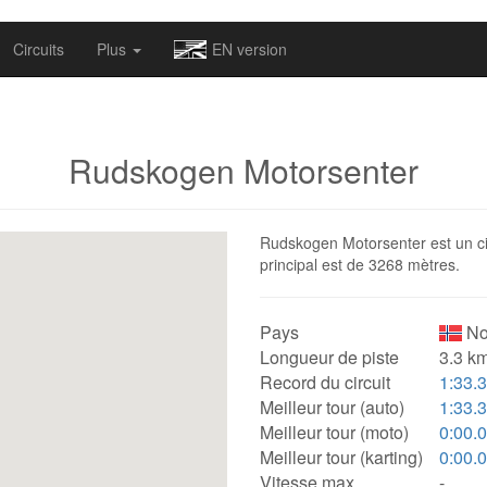
omapv/laptrophy/www/index-futur.php
on line
13
Circuits
Plus
EN version
Rudskogen Motorsenter
Rudskogen Motorsenter est un cir
principal est de 3268 mètres.
Pays
No
Longueur de piste
3.3 km
Record du circuit
1:33.
Meilleur tour (auto)
1:33.
Meilleur tour (moto)
0:00.
Meilleur tour (karting)
0:00.
Vitesse max.
-