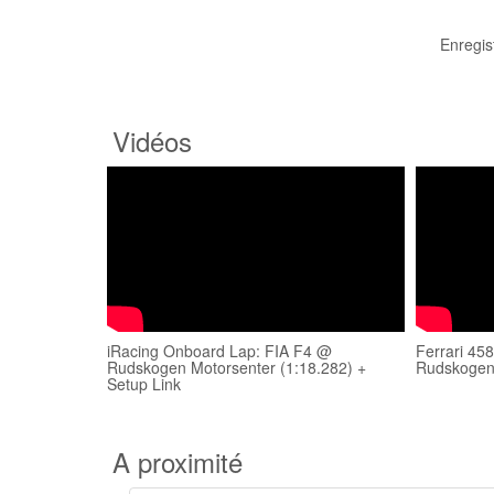
Enregis
Vidéos
iRacing Onboard Lap: FIA F4 @
Ferrari 458
Rudskogen Motorsenter (1:18.282) +
Rudskogen
Setup Link
A proximité