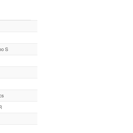
bo S
cs
R