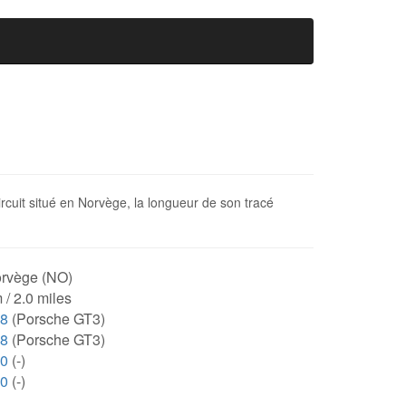
cuit situé en Norvège, la longueur de son tracé
rvège (NO)
 / 2.0 miles
38
(Porsche GT3)
38
(Porsche GT3)
00
(-)
00
(-)