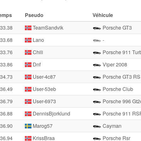
emps
Pseudo
Véhicule
:33.38
TeamSandvik
Porsche GT3
:33.68
Lano
-
:33.76
Chili
Porsche 911 Tur
:33.86
Dnf
Viper 2008
:34.73
User-4c87
Porsche GT3 RS
:36.49
User-53eb
Porsche Club
:36.79
User-6973
Porsche 996 Gt2
:36.88
DennisBjorklund
Porsche 911 RS
:36.90
Marog57
Cayman
:36.94
KrissBraa
Porsche Rsr