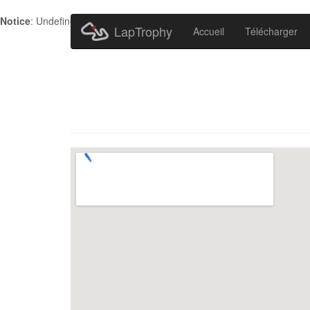
Notice
: Undefined index: HTTP_ACCEPT_LANGUAGE in
/home/metr
LapTrophy
Accueil
Télécharger