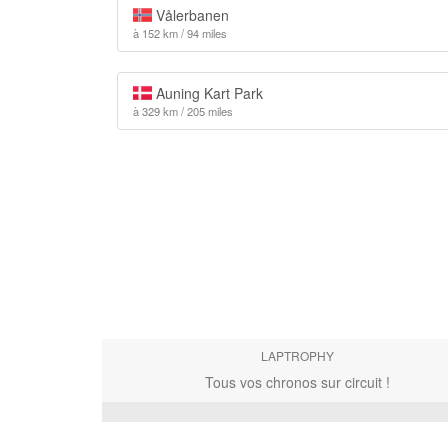
Vålerbanen
à 152 km / 94 miles
Auning Kart Park
à 329 km / 205 miles
LAPTROPHY
Tous vos chronos sur circuit !