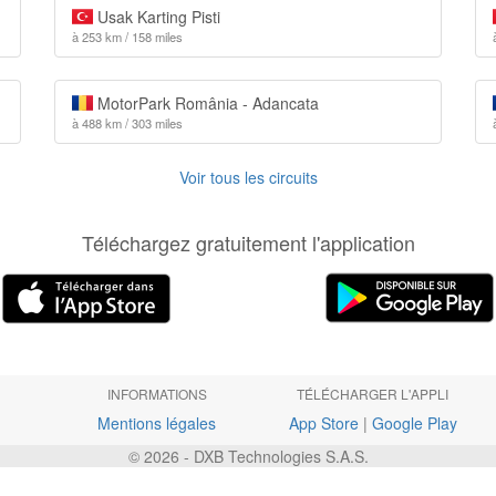
Usak Karting Pisti
à 253 km / 158 miles
MotorPark România - Adancata
à 488 km / 303 miles
Voir tous les circuits
Téléchargez gratuitement l'application
INFORMATIONS
TÉLÉCHARGER L'APPLI
Mentions légales
App Store
|
Google Play
© 2026 - DXB Technologies S.A.S.