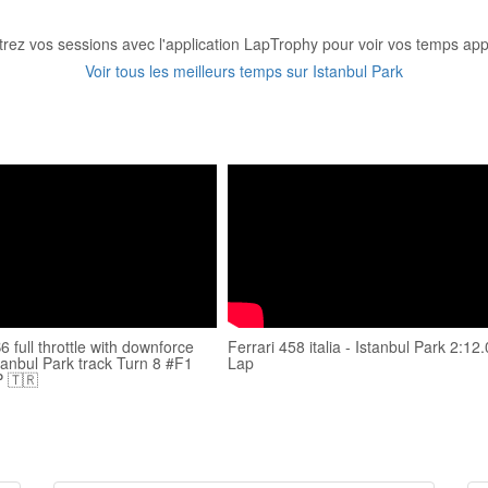
trez vos sessions avec l'application LapTrophy pour voir vos temps appa
Voir tous les meilleurs temps sur Istanbul Park
 full throttle with downforce
Ferrari 458 italia - Istanbul Park 2:12
tanbul Park track Turn 8 #F1
Lap
 🇹🇷