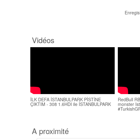
Enregis
Vidéos
İLK DEFA İSTANBULPARK PİSTİNE
RedBull RB6
ÇIKTIM - 308 1.6HDI ile İSTANBULPARK
monster Is
#TurkishGP
A proximité