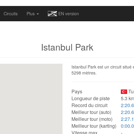
omapv/laptrophy/www/index-futur.php
on line
13
Circuits
Plus
EN version
Istanbul Park
Istanbul Park est un circuit situé
5298 mètres.
Pays
Tu
Longueur de piste
5.3 km
Record du circuit
2:20.
Meilleur tour (auto)
2:20.
Meilleur tour (moto)
2:27.
Meilleur tour (karting)
0:00.
Vitesse max.
-