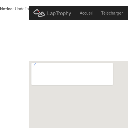
Notice
: Undefined index: HTTP_ACCEPT_LANGUAGE in
/home/metr
LapTrophy
Accueil
Télécharger