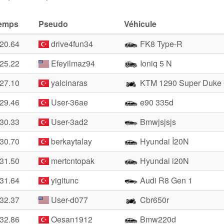
emps
Pseudo
Véhicule
:20.64
drive4fun34
FK8 Type-R
:25.22
Efeyilmaz94
Ioniq 5 N
:27.10
yalcinaras
KTM 1290 Super Duke
:29.46
User-36ae
e90 335d
:30.33
User-3ad2
Bmwjsjsjs
:30.70
berkaytalay
Hyundai İ20N
:31.50
mertcntopak
Hyundai i20N
:31.64
yigitunc
Audi R8 Gen 1
:32.37
User-d077
Cbr650r
:32.86
Oesan1912
Bmw220d