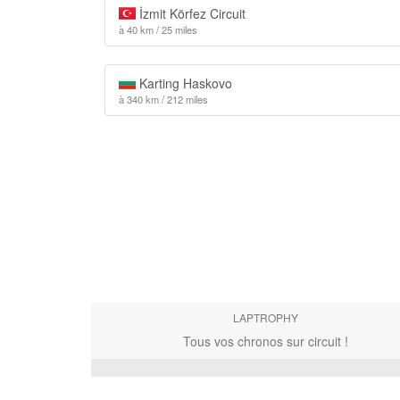
İzmit Körfez Circuit
à 40 km / 25 miles
Karting Haskovo
à 340 km / 212 miles
LAPTROPHY
Tous vos chronos sur circuit !