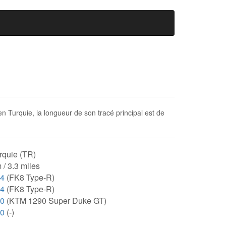
 en Turquie, la longueur de son tracé principal est de
rquie (TR)
 / 3.3 miles
64
(FK8 Type-R)
64
(FK8 Type-R)
10
(KTM 1290 Super Duke GT)
00
(-)