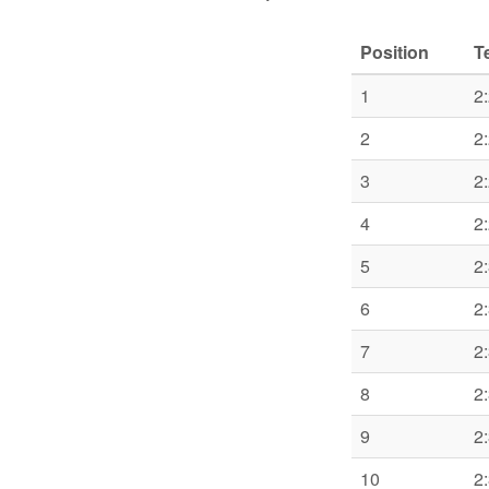
Position
T
1
2
2
2
3
2
4
2
5
2
6
2
7
2
8
2
9
2
10
2