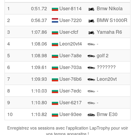
1
0:51.72
User-8114
Bmw Nikola
2
0:56.37
User-7220
BMW S1000R
3
1:07.86
User-cfcf
Yamaha R6
4
1:08.06
Leon20vt4
-
5
1:08.98
User-7a8e
golf 2
6
1:09.61
User-703a
???????
7
1:09.93
User-76b6
Leon20vt
8
1:10.03
User-7edc
-
9
1:10.80
User-6217
-
10
1:10.82
User-93ee
Bmw E30
Enregistrez vos sessions avec l'application LapTrophy pour voir
vos temps apparaitre !