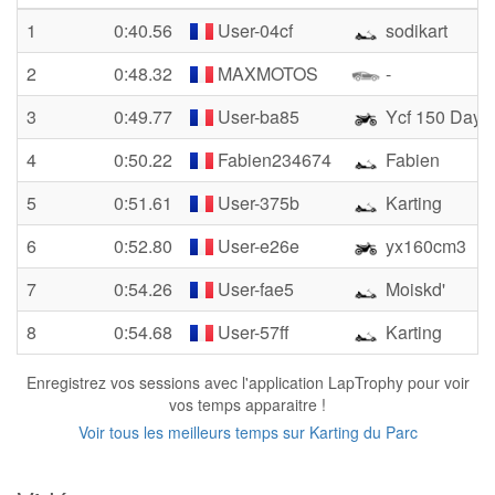
1
0:40.56
User-04cf
sodikart
2
0:48.32
MAXMOTOS
-
3
0:49.77
User-ba85
Ycf 150 Dayt
4
0:50.22
Fabien234674
Fabien
5
0:51.61
User-375b
Karting
6
0:52.80
User-e26e
yx160cm3
7
0:54.26
User-fae5
Moiskd'
8
0:54.68
User-57ff
Karting
Enregistrez vos sessions avec l'application LapTrophy pour voir
vos temps apparaitre !
Voir tous les meilleurs temps sur Karting du Parc