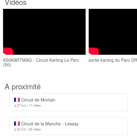
Vidéos
K50KARTMAG - Circuit Karting Le Parc
sortie karting du Parc 
(50)
A proximité
Circuit de Mortain
à 27 km / 17 miles
Circuit de la Manche - Lessay
à 52 km / 32 miles