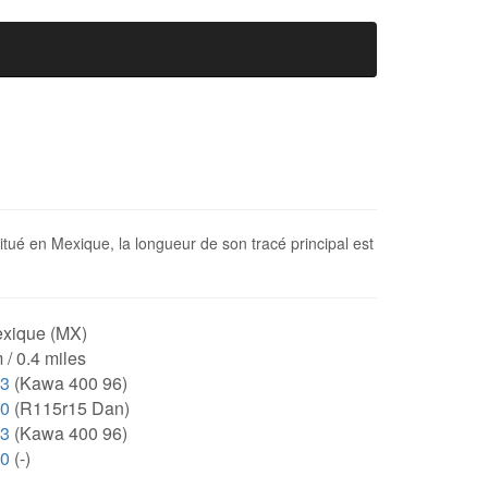
situé en Mexique, la longueur de son tracé principal est
xique (MX)
 / 0.4 miles
53
(Kawa 400 96)
00
(R115r15 Dan)
53
(Kawa 400 96)
00
(-)