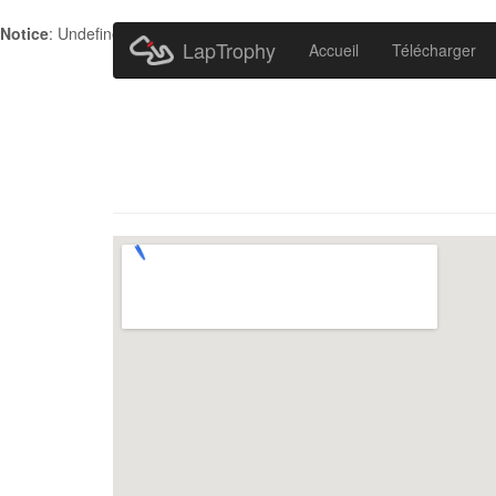
Notice
: Undefined index: HTTP_ACCEPT_LANGUAGE in
/home/metr
LapTrophy
Accueil
Télécharger