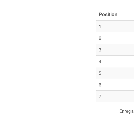
Position
1
2
3
4
5
6
7
Enregis