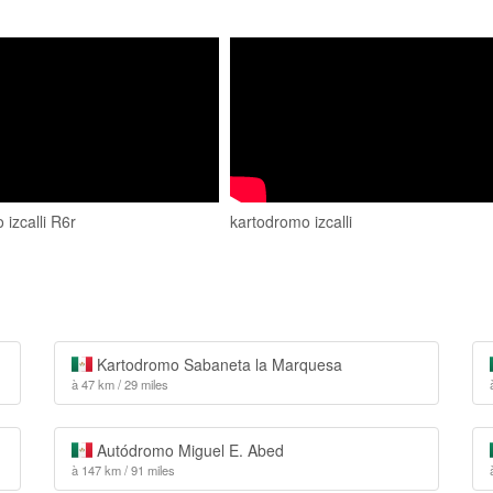
izcalli R6r
kartodromo izcalli
Kartodromo Sabaneta la Marquesa
à 47 km / 29 miles
Autódromo Miguel E. Abed
à 147 km / 91 miles