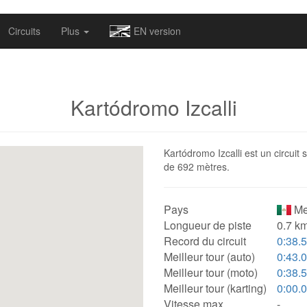
omapv/laptrophy/www/index-futur.php
on line
13
Circuits
Plus
EN version
Kartódromo Izcalli
Kartódromo Izcalli est un circuit 
de 692 mètres.
Pays
Me
Longueur de piste
0.7 km
Record du circuit
0:38.
Meilleur tour (auto)
0:43.
Meilleur tour (moto)
0:38.
Meilleur tour (karting)
0:00.
Vitesse max.
-