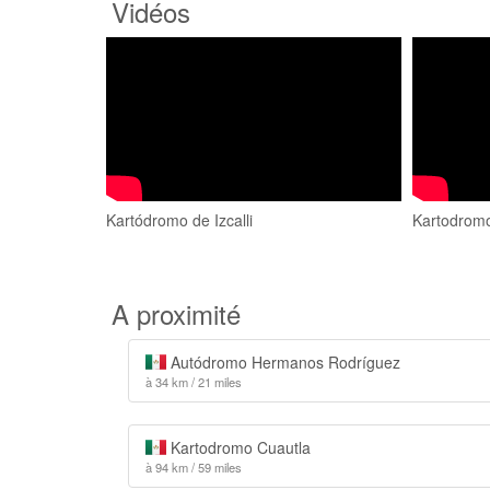
Vidéos
Kartódromo de Izcalli
Kartodromo 
A proximité
Autódromo Hermanos Rodríguez
à 34 km / 21 miles
Kartodromo Cuautla
à 94 km / 59 miles