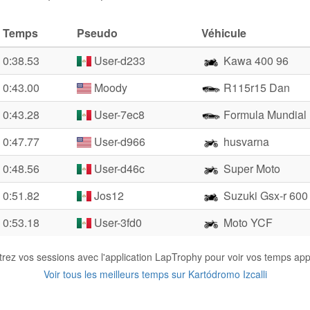
Temps
Pseudo
Véhicule
0:38.53
User-d233
Kawa 400 96
0:43.00
Moody
R115r15 Dan
0:43.28
User-7ec8
Formula Mundial
0:47.77
User-d966
husvarna
0:48.56
User-d46c
Super Moto
0:51.82
Jos12
Suzuki Gsx-r 600
0:53.18
User-3fd0
Moto YCF
trez vos sessions avec l'application LapTrophy pour voir vos temps appa
Voir tous les meilleurs temps sur Kartódromo Izcalli