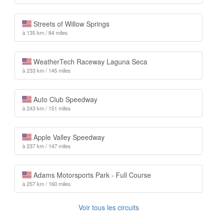
Streets of Willow Springs
à 135 km / 84 miles
WeatherTech Raceway Laguna Seca
à 233 km / 145 miles
Auto Club Speedway
à 243 km / 151 miles
Apple Valley Speedway
à 237 km / 147 miles
Adams Motorsports Park - Full Course
à 257 km / 160 miles
Voir tous les circuits