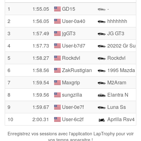
1
1:55.05
GD15
-
2
1:56.05
User-0a40
hhhhhhh
3
1:57.49
jgGT3
JG GT3
4
1:57.73
User-b7d7
20202 Gr Supr
5
1:58.27
Rockdvl
Rockdvl
6
1:58.56
ZakRustigian
1995 Mazda Mi
7
1:59.54
Maxgrip
M2Aram
8
1:59.56
sungzilla
Elantra N
9
1:59.67
User-0e7f
Luna Ss
10
2:00.31
User-6c2f
Aprilla Rsv4
Enregistrez vos sessions avec l'application LapTrophy pour voir
vos temps apparaitre !