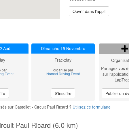
Ouvrir dans l'appli
2 Août
Dimanche 15 Novembre
day
Trackday
Organisat
Partagez vos 
é par
organisé par
ng Event
Nomad Driving Event
sur l'applicatio
LapTrop
rire
S'inscrire
Publier un 
és sur Castellet - Circuit Paul Ricard ?
Utilisez ce formulaire
ircuit Paul Ricard (6.0 km)