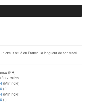
t un circuit situé en France, la longueur de son tracé
ance (FR)
 / 3.7 miles
64
(Miniricki)
00
(-)
64
(Miniricki)
00
(-)