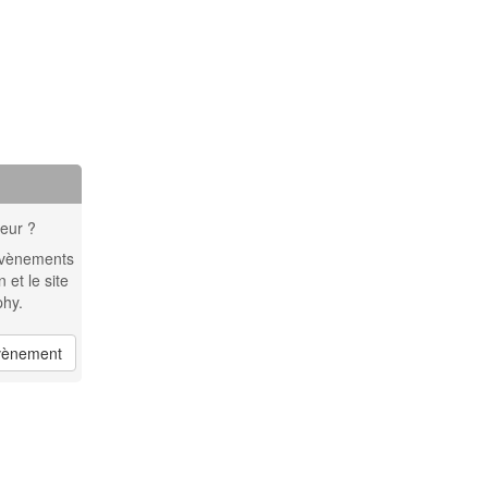
eur ?
évènements
n et le site
hy.
évènement