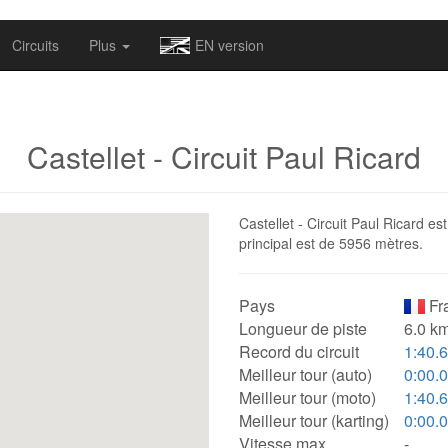
omapv/laptrophy/www/index-futur.php
on line
13
Circuits
Plus
EN version
Castellet - Circuit Paul Ricard
Castellet - Circuit Paul Ricard es
principal est de 5956 mètres.
Pays
Fr
Longueur de piste
6.0 km
Record du circuit
1:40.
Meilleur tour (auto)
0:00.
Meilleur tour (moto)
1:40.
Meilleur tour (karting)
0:00.
Vitesse max.
-