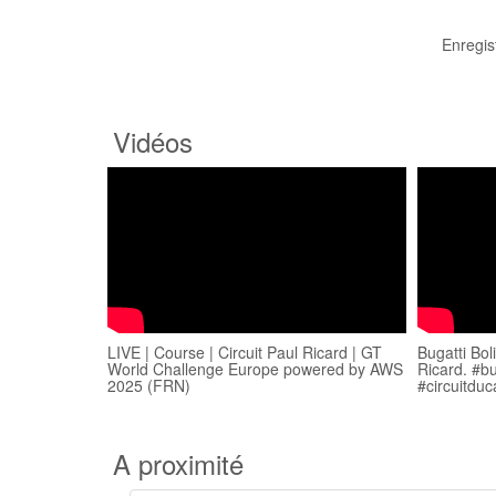
Enregis
Vidéos
LIVE | Course | Circuit Paul Ricard | GT
Bugatti Bol
World Challenge Europe powered by AWS
Ricard. #bu
2025 (FRN)
#circuitduc
A proximité