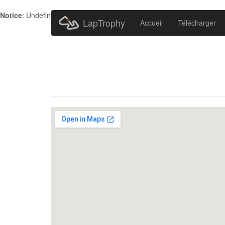
Notice
: Undefined index: HTTP_ACCEPT_LANGUAGE in
/home/metr
LapTrophy
Accueil
Télécharger