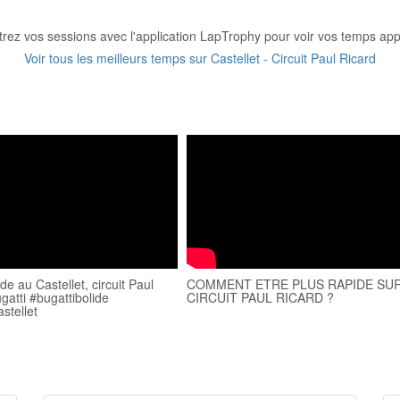
trez vos sessions avec l'application LapTrophy pour voir vos temps appa
Voir tous les meilleurs temps sur Castellet - Circuit Paul Ricard
ide au Castellet, circuit Paul
COMMENT ETRE PLUS RAPIDE SUR
gatti #bugattibolide
CIRCUIT PAUL RICARD ?
astellet