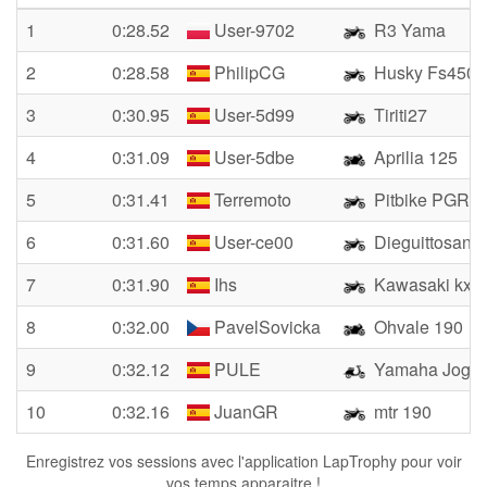
1
0:28.52
User-9702
R3 Yama
2
0:28.58
PhilipCG
Husky Fs450
3
0:30.95
User-5d99
Tiriti27
4
0:31.09
User-5dbe
Aprilia 125
5
0:31.41
Terremoto
Pitbike PGR 1
6
0:31.60
User-ce00
Dieguittosanz
7
0:31.90
Ihs
Kawasaki kx
8
0:32.00
PavelSovicka
Ohvale 190
9
0:32.12
PULE
Yamaha Jog 
10
0:32.16
JuanGR
mtr 190
Enregistrez vos sessions avec l'application LapTrophy pour voir
vos temps apparaitre !