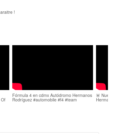
raitre !
Fórmula 4 en cdmx Autódromo Hermanos
🚨 Nuevo Circuito e
 Of
Rodríguez #automobile #f4 #team
Hermanos Rodrígue