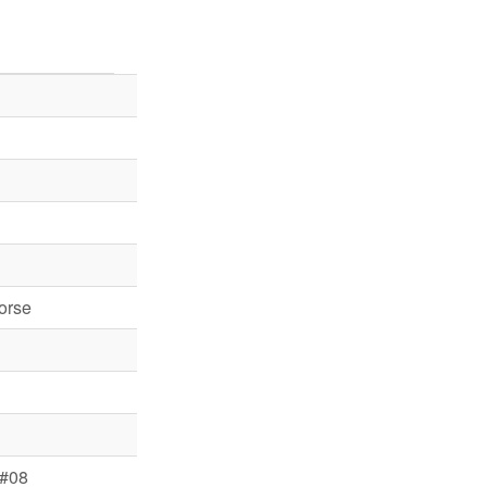
orse
 #08