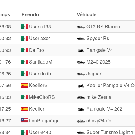
emps
Pseudo
Véhicule
58.98
User-c133
GT3 RS Blanco
00.32
User-a8e1
Spyder Rs
00.93
DelRio
Panigale V4
01.76
SantiagoM
M240 2025
06.25
User-dcdb
Jaguar
07.56
Keeller5
Keeller Panigale V4 C
15.33
MikeClioRS
mike Zetina
17.25
Keeller
Panigale V4 2021
18.27
LeoProgarage
chevy24hrs
23.34
User-6440
Super Turismo Light 1