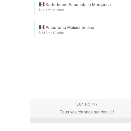
Kartodromo Sabaneta la Marquesa
à 32 km / 20 miles
Autódromo Moisés Solana
à 83 km / 52 miles
LAPTROPHY
Tous vos chronos sur circuit !