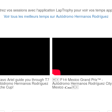
trez vos sessions avec l'application LapTrophy pour voir vos temps appa
Voir tous les meilleurs temps sur Autódromo Hermanos Rodríguez
avo Ariel guide you through T7
🇲🇽 F1® Mexico Grand Prix™ -
Autódromo Hermanos Rodríguez
Autódromo Hermanos Rodríguez City
sche Cup!
Mexico 🌮🌯🇲🇽