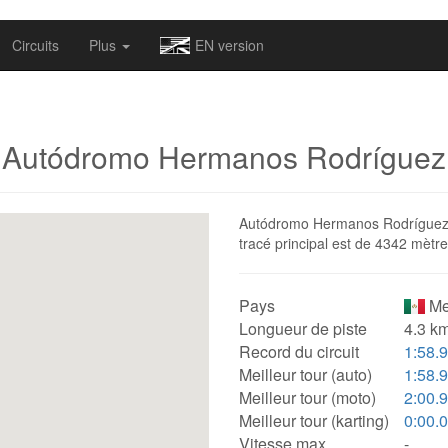
omapv/laptrophy/www/index-futur.php
on line
13
Circuits
Plus
EN version
Autódromo Hermanos Rodríguez
Autódromo Hermanos Rodríguez es
tracé principal est de 4342 mètre
Pays
Me
Longueur de piste
4.3 km
Record du circuit
1:58.
Meilleur tour (auto)
1:58.
Meilleur tour (moto)
2:00.
Meilleur tour (karting)
0:00.
Vitesse max.
-