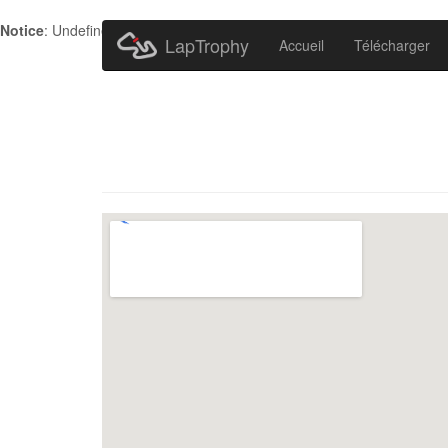
Notice
: Undefined index: HTTP_ACCEPT_LANGUAGE in
/home/metr
LapTrophy
Accueil
Télécharger