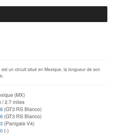
t un circuit situé en Mexique, la longueur de son
s.
xique (MX)
 / 2.7 miles
98
(GT3 RS Blanco)
98
(GT3 RS Blanco)
93
(Panigale V4)
00
(-)