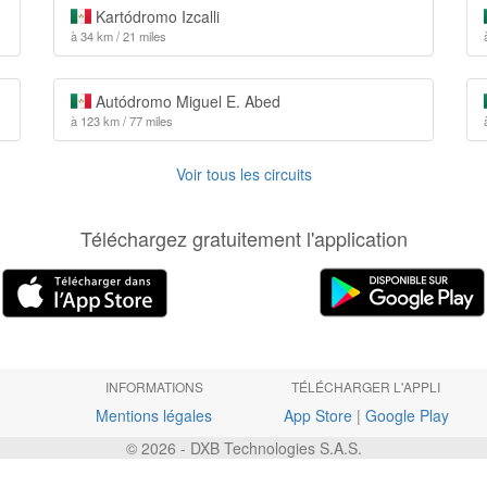
Kartódromo Izcalli
à 34 km / 21 miles
Autódromo Miguel E. Abed
à 123 km / 77 miles
Voir tous les circuits
Téléchargez gratuitement l'application
INFORMATIONS
TÉLÉCHARGER L'APPLI
Mentions légales
App Store
|
Google Play
© 2026 - DXB Technologies S.A.S.