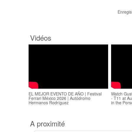
Enregis
Vidéos
EL MEJOR EVENTO DE AÑO | Festival
Watch Gust
Ferrari México 2026 | Autódromo
- T11 at 
Hermanos Rodríguez
in the Por
A proximité