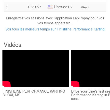
1
0:29.57
User-ec15
-
Enregistrez vos sessions avec l'application LapTrophy pour voir
vos temps apparaitre !
Voir tous les meilleurs temps sur Finishline Performance Karting
Vidéos
FINISHLINE PERFORMANCE KARTING
Drive Your Line's test ses
BILOXI, MS
Performance Karting in B
coast.