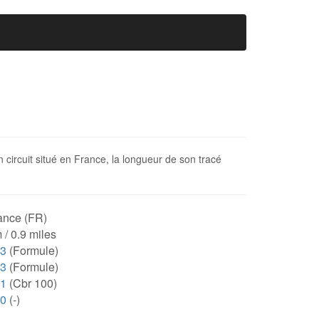
n circuit situé en France, la longueur de son tracé
ance (FR)
 / 0.9 miles
53
(Formule)
53
(Formule)
31
(Cbr 100)
00
(-)