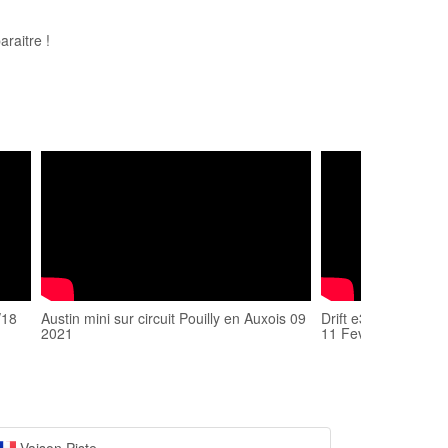
raitre !
/18
Austin mini sur circuit Pouilly en Auxois 09
Drift e30 320i Circui
2021
11 Fevrier 2018