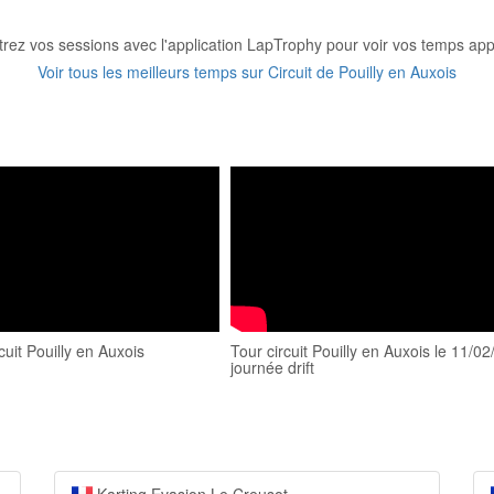
trez vos sessions avec l'application LapTrophy pour voir vos temps appa
Voir tous les meilleurs temps sur Circuit de Pouilly en Auxois
cuit Pouilly en Auxois
Tour circuit Pouilly en Auxois le 11/02
journée drift