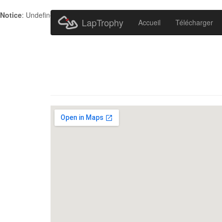
Notice
: Undefined index: HTTP_ACCEPT_LANGUAGE in
/home/metr
LapTrophy
Accueil
Télécharger