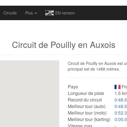
omapv/laptrophy/www/index-futur.php
on line
13
Circuits
Plus
EN version
Circuit de Pouilly en Auxois
Circuit de Pouilly en Auxois est u
principal est de 1488 mètres.
Pays
Fr
Longueur de piste
1.5 km
Record du circuit
0:48.
Meilleur tour (auto)
0:48.
Meilleur tour (moto)
0:52.
Meilleur tour (karting)
0:00.
Vitesse max.
-