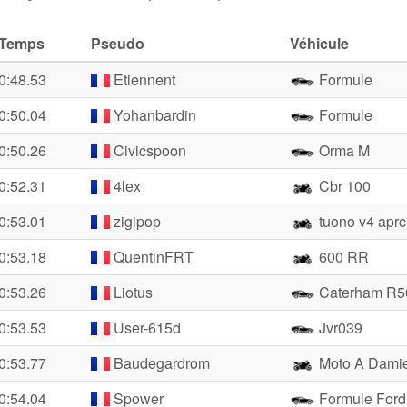
Temps
Pseudo
Véhicule
0:48.53
Etiennent
Formule
0:50.04
Yohanbardin
Formule
0:50.26
Civicspoon
Orma M
0:52.31
4lex
Cbr 100
0:53.01
zigipop
tuono v4 aprc
0:53.18
QuentinFRT
600 RR
0:53.26
Liotus
Caterham R5
0:53.53
User-615d
Jvr039
0:53.77
Baudegardrom
Moto A Dami
0:54.04
Spower
Formule Ford