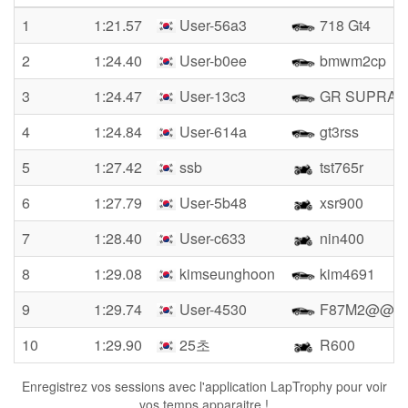
1
1:21.57
User-56a3
718 Gt4
2
1:24.40
User-b0ee
bmwm2cp
3
1:24.47
User-13c3
GR SUPRA
4
1:24.84
User-614a
gt3rss
5
1:27.42
ssb
tst765r
6
1:27.79
User-5b48
xsr900
7
1:28.40
User-c633
nin400
8
1:29.08
kimseunghoon
kim4691
9
1:29.74
User-4530
F87M2@@
10
1:29.90
25초
R600
Enregistrez vos sessions avec l'application LapTrophy pour voir
vos temps apparaitre !