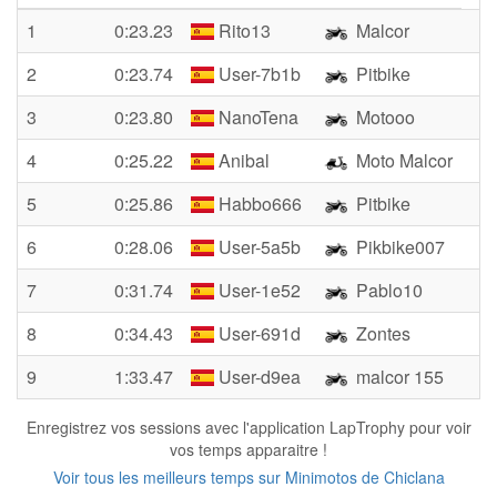
1
0:23.23
Rito13
Malcor
2
0:23.74
User-7b1b
Pitbike
3
0:23.80
NanoTena
Motooo
4
0:25.22
Anibal
Moto Malcor
5
0:25.86
Habbo666
Pitbike
6
0:28.06
User-5a5b
Pikbike007
7
0:31.74
User-1e52
Pablo10
8
0:34.43
User-691d
Zontes
9
1:33.47
User-d9ea
malcor 155
Enregistrez vos sessions avec l'application LapTrophy pour voir
vos temps apparaitre !
Voir tous les meilleurs temps sur Minimotos de Chiclana