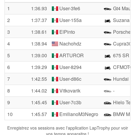
1
1:36.93
User-3fe6
Gt4 Mau
2
1:37.37
User-155a
Suzana P
3
1:38.61
ElPinto
Porsche 
4
1:38.94
Nachohdz
Cupra300
5
1:39.00
ARTUROR
675 SR
6
1:39.29
User-8294
CFMOTO 
7
1:42.55
User-d86c
Hundai
8
1:44.02
Vitkovarik
-
9
1:45.45
User-7c3b
Hielo Tec
10
1:45.57
EmilianoM3Negro
BMW M3 
Enregistrez vos sessions avec l'application LapTrophy pour voir
vos temps apparaitre !