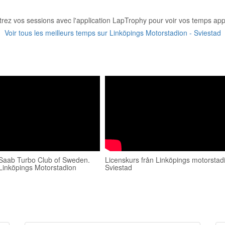
trez vos sessions avec l'application LapTrophy pour voir vos temps appa
Voir tous les meilleurs temps sur Linköpings Motorstadion - Sviestad
Saab Turbo Club of Sweden.
Licenskurs från Linköpings motorsta
Linköpings Motorstadion
Sviestad