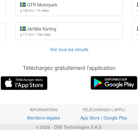
GTR Motorpark
à 120 km / 74 miles
Järfälla Karting
à 171 km / 106 miles
Voir tous les circuits
Téléchargez gratuitement l'application
INFORMATIONS
TÉLÉCHARGER L'APPLI
Mentions légales
App Store
|
Google Play
© 2026 - DXB Technologies S.A.S.