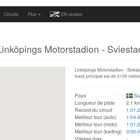
omapv/laptrophy/www/index-futur.php
on line
13
Circuits
Plus
EN version
Linköpings Motorstadion - Sviesta
Linköpings Motorstadion - Sviesta
tracé principal est de 2135 mètre
Pays
Su
Longueur de piste
2.1 km
Record du circuit
1:01.
Meilleur tour (auto)
1:04.
Meilleur tour (moto)
1:01.
Meilleur tour (karting)
0:00.
Vitesse max.
-