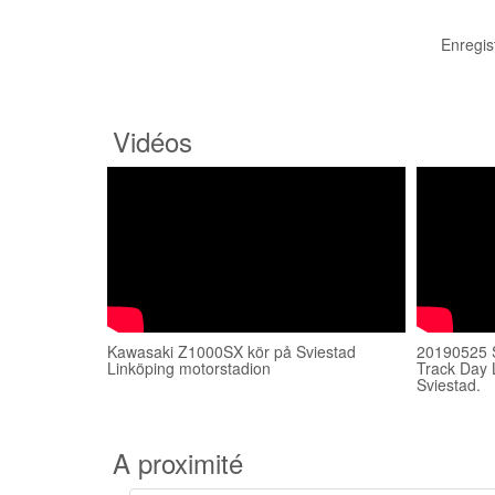
Enregis
Vidéos
Kawasaki Z1000SX kör på Sviestad
20190525 
Linköping motorstadion
Track Day 
Sviestad.
A proximité