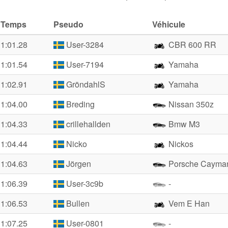
Temps
Pseudo
Véhicule
1:01.28
User-3284
CBR 600 RR
1:01.54
User-7194
Yamaha
1:02.91
GröndahlS
Yamaha
1:04.00
Breding
Nissan 350z
1:04.33
crillehallden
Bmw M3
1:04.44
Nicko
Nickos
1:04.63
Jörgen
Porsche Cayma
1:06.39
User-3c9b
-
1:06.53
Bullen
Vem E Han
1:07.25
User-0801
-