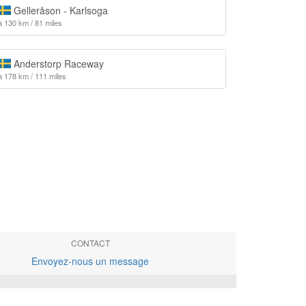
Gelleråson - Karlsoga
à 130 km / 81 miles
Anderstorp Raceway
à 178 km / 111 miles
CONTACT
Envoyez-nous un message