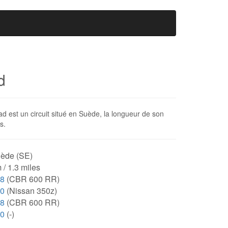
d
d est un circuit situé en Suède, la longueur de son
s.
ède (SE)
 / 1.3 miles
28
(CBR 600 RR)
00
(Nissan 350z)
28
(CBR 600 RR)
00
(-)