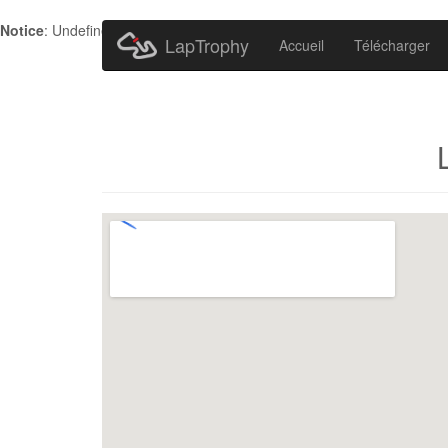
Notice
: Undefined index: HTTP_ACCEPT_LANGUAGE in
/home/metr
LapTrophy
Accueil
Télécharger